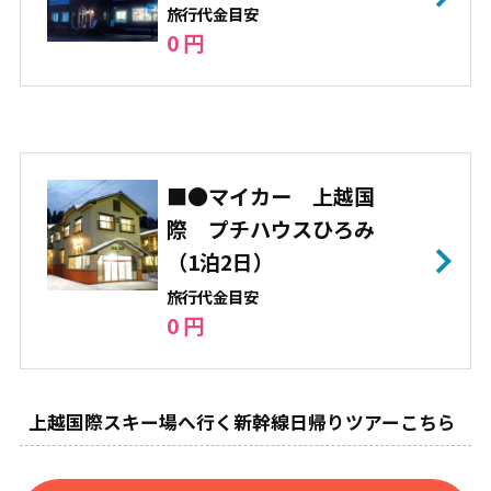
旅⾏代⾦⽬安
0 円
■●マイカー 上越国
際 プチハウスひろみ
（1泊2日）
旅⾏代⾦⽬安
0 円
上越国際スキー場へ行く新幹線日帰りツアーこちら