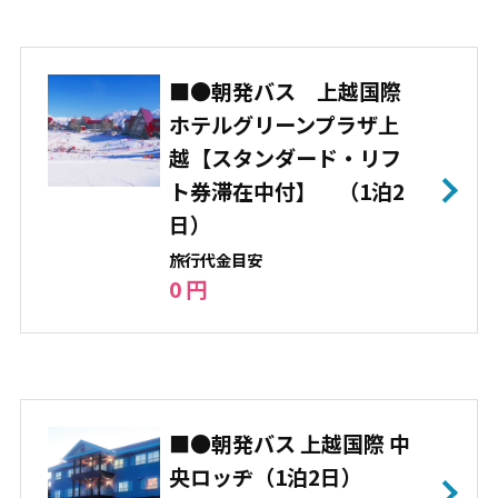
スキー・ボ
スキー：70% スノボー：30%
ード
パーク
ハーフパイプ キッカー レール
■●朝発バス 上越国際
ボックス
ホテルグリーンプラザ上
越【スタンダード・リフ
ト券滞在中付】 （1泊2
日）
旅⾏代⾦⽬安
0 円
■●朝発バス 上越国際 中
央ロッヂ（1泊2日）