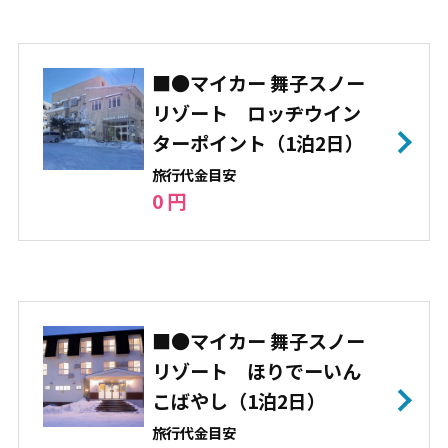
■●マイカー 舞子スノー
リゾート ロッヂウイン
ターポイント（1泊2日）
旅⾏代⾦⽬安
0 円
■●マイカー 舞子スノー
リゾート ほりでーいん
こばやし（1泊2日）
旅⾏代⾦⽬安