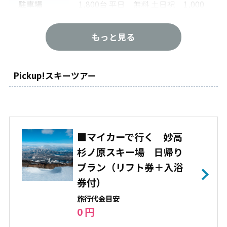
駐車場
1,800台 平日 無料 土日祝 1,000
円/台
もっと見る
リフト数
5
最長コース
8,500m
Pickup!スキーツアー
最大傾斜
38度
難易度
初級：40% 中級：40% 上級：2
0%
■マイカーで行く 妙高
スキー・ボ
スキー：50% スノボー：50%
ード
杉ノ原スキー場 日帰り
プラン（リフト券＋入浴
パーク
ハーフパイプ キッカー レール
券付）
ウェーブ テーブルトップ スパイ
ン ボックス
旅⾏代⾦⽬安
0 円