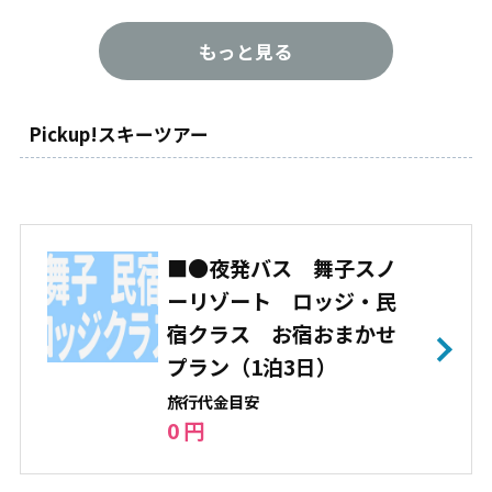
駐車場
平日・日祝 無料 土曜・1/29～1/
もっと見る
3・1/12・2/23・3/20 1,000円
リフト数
10
Pickup!スキーツアー
最長コース
6,000m
最大傾斜
32度
難易度
初級：40% 中級：40% 上級：2
■●夜発バス 舞子スノ
0%
ーリゾート ロッジ・民
スキー・ボ
スキー：40% スノボー：60%
宿クラス お宿おまかせ
ード
プラン（1泊3日）
パーク
キッカー レール ウェーブ テー
旅⾏代⾦⽬安
ブルトップ ボックス
0 円