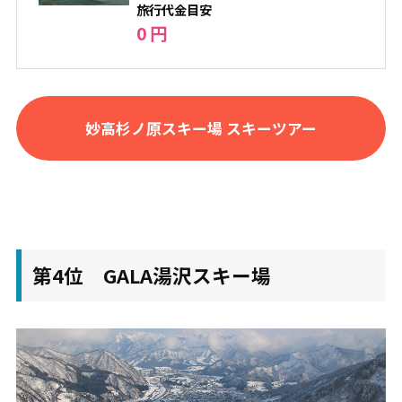
旅⾏代⾦⽬安
0 円
妙高杉ノ原スキー場 スキーツアー
第4位 GALA湯沢スキー場