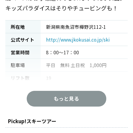
キッズパラダイスはそりやチュービングも！
所在地
新潟県南魚沼市樺野沢112-1
公式サイト
http://www.jkokusai.co.jp/ski
営業時間
8：00～17：00
駐車場
平日 無料 土日祝 1,000円
リフト数
19
最長コース
6,000m
もっと見る
最大傾斜
38度
難易度
初級：30% 中級：50% 上級：2
Pickup!スキーツアー
0%