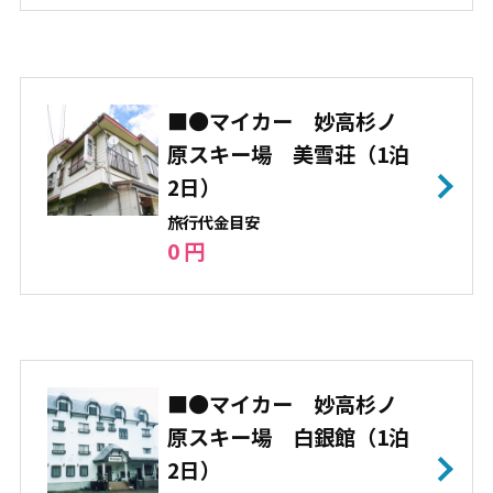
■●マイカー 妙高杉ノ
原スキー場 美雪荘（1泊
2日）
旅⾏代⾦⽬安
0 円
■●マイカー 妙高杉ノ
原スキー場 白銀館（1泊
2日）