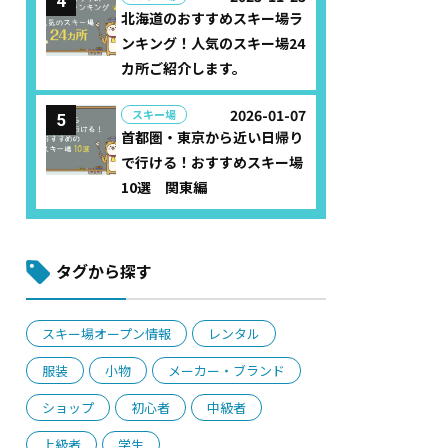
北海道のおすすめスキー場ラ
ンキング！人気のスキー場24
カ所ご紹介します。
2026-01-07
スキー場
首都圏・東京から近い日帰り
で行ける！おすすめスキー場
10選 関東編
タグから探す
スキー場オープン情報
レンタル
服装
小物
メーカー・ブランド
ショップ
初心者
中級者
上級者
学生