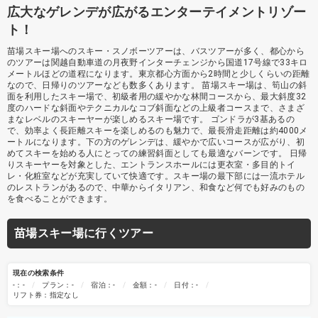
広大なゲレンデが広がるエンターテイメントリゾー
ト！
苗場スキー場へのスキー・スノボーツアーは、バスツアーが多く、都心から
のツアーは関越自動車道の月夜野インターチェンジから国道17号線で33キロ
メートルほどの道程になります。東京都心方面から2時間と少しくらいの距離
なので、日帰りのツアーなども数多くあります。 苗場スキー場は、筍山の斜
面を利用したスキー場で、初級者用の緩やかな林間コースから、最大斜度32
度のハードな斜面やテクニカルなコブ斜面などの上級者コースまで、さまざ
まなレベルのスキーヤーが楽しめるスキー場です。 ゴンドラが3基あるの
で、効率よく長距離スキーを楽しめるのも魅力で、最長滑走距離は約4000メ
ートルになります。下の方のゲレンデは、緩やかで広いコースが広がり、初
めてスキーを始める人にとっての練習斜面としても最適なバーンです。 日帰
りスキーヤーを対象とした、エントランスホールには更衣室・多目的トイ
レ・化粧室などが充実していて快適です。スキー場の最下部には一流ホテル
のレストランがあるので、中華からイタリアン、和食など何でも好みのもの
を食べることができます。
苗場スキー場に行くツアー
現在の検索条件
-：-
プラン：-
宿泊：-
金額：-
日付：-
リフト券：指定なし