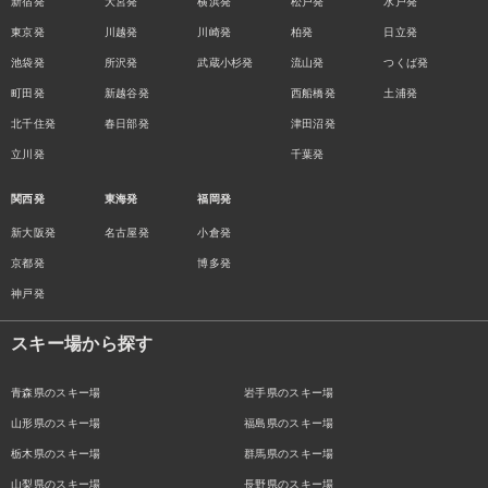
新宿発
大宮発
横浜発
松戸発
水戸発
東京発
川越発
川崎発
柏発
日立発
池袋発
所沢発
武蔵小杉発
流山発
つくば発
町田発
新越谷発
西船橋発
土浦発
北千住発
春日部発
津田沼発
立川発
千葉発
関西発
東海発
福岡発
新大阪発
名古屋発
小倉発
京都発
博多発
神戸発
スキー場から探す
青森県のスキー場
岩手県のスキー場
山形県のスキー場
福島県のスキー場
栃木県のスキー場
群馬県のスキー場
山梨県のスキー場
長野県のスキー場