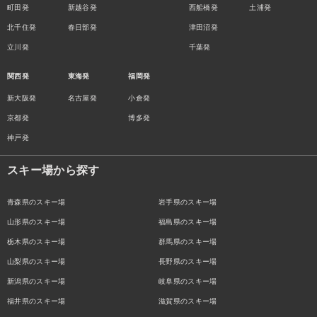
町田発
新越谷発
西船橋発
土浦発
北千住発
春日部発
津田沼発
立川発
千葉発
関西発
東海発
福岡発
新大阪発
名古屋発
小倉発
京都発
博多発
神戸発
スキー場から探す
青森県のスキー場
岩手県のスキー場
山形県のスキー場
福島県のスキー場
栃木県のスキー場
群馬県のスキー場
山梨県のスキー場
長野県のスキー場
新潟県のスキー場
岐阜県のスキー場
福井県のスキー場
滋賀県のスキー場