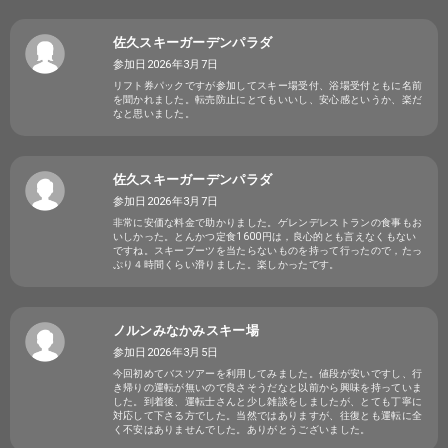
佐久スキーガーデンパラダ
参加日2026年3月7日
リフト券パックですが参加してスキー場受付、浴場受付ともに名前
を聞かれました。転売防止にとてもいいし、安心感というか、楽だ
なと思いました。
佐久スキーガーデンパラダ
参加日2026年3月7日
非常に安価な料金で助かりました。ゲレンデレストランの食事もお
いしかった。とんかつ定食1600円は，良心的とも言えなくもない
ですね。スキーブーツを当たらないものを持って行ったので，たっ
ぷり４時間くらい滑りました。楽しかったです。
ノルンみなかみスキー場
参加日2026年3月5日
今回初めてバスツアーを利用してみました。値段が安いですし、行
き帰りの運転が無いので良さそうだなと以前から興味を持っていま
した。到着後、運転士さんと少し雑談をしましたが、とても丁寧に
対応して下さる方でした。当然ではありますが、往復とも運転に全
く不安はありませんでした。ありがとうございました。