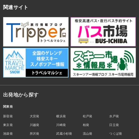
関連サイト
出発地から探す
関東発
新宿発
大宮発
横浜発
松戸発
水戸発
東京発
川越発
川崎発
柏発
日立発
池袋発
所沢発
武蔵小杉発
流山発
つくば発