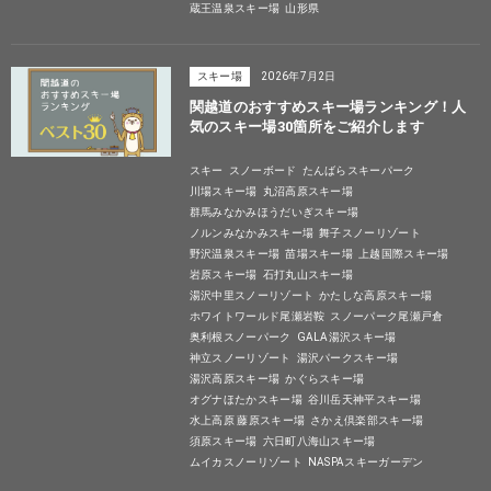
蔵王温泉スキー場
山形県
スキー場
2026年7月2日
関越道のおすすめスキー場ランキング！人
気のスキー場30箇所をご紹介します
スキー
スノーボード
たんばらスキーパーク
川場スキー場
丸沼高原スキー場
群馬みなかみほうだいぎスキー場
ノルンみなかみスキー場
舞子スノーリゾート
野沢温泉スキー場
苗場スキー場
上越国際スキー場
岩原スキー場
石打丸山スキー場
湯沢中里スノーリゾート
かたしな高原スキー場
ホワイトワールド尾瀬岩鞍
スノーパーク尾瀬戸倉
奥利根スノーパーク
GALA湯沢スキー場
神立スノーリゾート
湯沢パークスキー場
湯沢高原スキー場
かぐらスキー場
オグナほたかスキー場
谷川岳天神平スキー場
水上高原 藤原スキー場
さかえ倶楽部スキー場
須原スキー場
六日町八海山スキー場
ムイカスノーリゾート
NASPAスキーガーデン