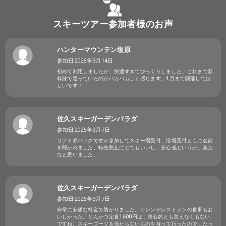
スキーツアー参加者様のお声
ハンターマウンテン塩原
参加日2026年3月14日
初めて利用しましたが、快適すぎてびっくりしました。これまで新
幹線で通っていたのがバカバカしく感じます。4月まで開催してほ
しいです！
佐久スキーガーデンパラダ
参加日2026年3月7日
リフト券パックですが参加してスキー場受付、浴場受付ともに名前
を聞かれました。転売防止にとてもいいし、安心感というか、楽だ
なと思いました。
佐久スキーガーデンパラダ
参加日2026年3月7日
非常に安価な料金で助かりました。ゲレンデレストランの食事もお
いしかった。とんかつ定食1600円は，良心的とも言えなくもない
ですね。スキーブーツを当たらないものを持って行ったので，たっ