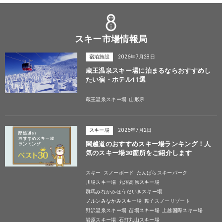
スキー市場情報局
宿泊施設
2026年7月28日
蔵王温泉スキー場に泊まるならおすすめし
たい宿・ホテル11選
蔵王温泉スキー場
山形県
スキー場
2026年7月2日
関越道のおすすめスキー場ランキング！人
気のスキー場30箇所をご紹介します
スキー
スノーボード
たんばらスキーパーク
川場スキー場
丸沼高原スキー場
群馬みなかみほうだいぎスキー場
ノルンみなかみスキー場
舞子スノーリゾート
野沢温泉スキー場
苗場スキー場
上越国際スキー場
岩原スキー場
石打丸山スキー場