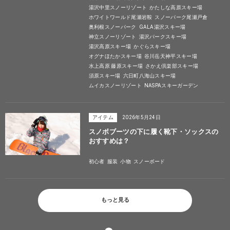
湯沢中里スノーリゾート
かたしな高原スキー場
ホワイトワールド尾瀬岩鞍
スノーパーク尾瀬戸倉
奥利根スノーパーク
GALA湯沢スキー場
神立スノーリゾート
湯沢パークスキー場
湯沢高原スキー場
かぐらスキー場
オグナほたかスキー場
谷川岳天神平スキー場
水上高原 藤原スキー場
さかえ倶楽部スキー場
須原スキー場
六日町八海山スキー場
ムイカスノーリゾート
NASPAスキーガーデン
アイテム
2026年5月24日
スノボブーツの下に履く靴下・ソックスの
おすすめは？
初心者
服装
小物
スノーボード
もっと見る