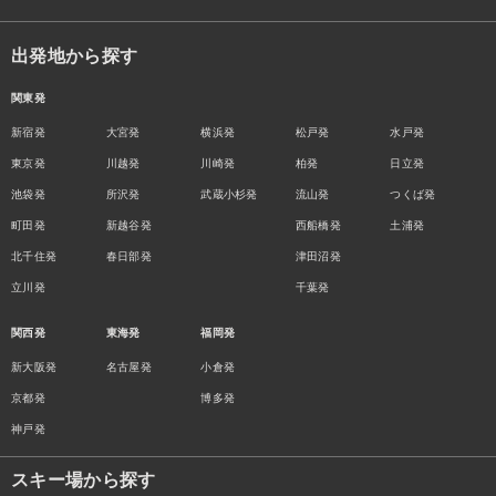
出発地から探す
関東発
新宿発
大宮発
横浜発
松戸発
水戸発
東京発
川越発
川崎発
柏発
日立発
池袋発
所沢発
武蔵小杉発
流山発
つくば発
町田発
新越谷発
西船橋発
土浦発
北千住発
春日部発
津田沼発
立川発
千葉発
関西発
東海発
福岡発
新大阪発
名古屋発
小倉発
京都発
博多発
神戸発
スキー場から探す