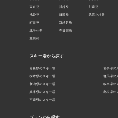
東京発
川越発
川崎発
池袋発
所沢発
武蔵小杉発
町田発
新越谷発
北千住発
春日部発
立川発
スキー場から探す
青森県のスキー場
岩手県の
栃木県のスキー場
群馬県の
新潟県のスキー場
岐阜県の
兵庫県のスキー場
島根県の
宮崎県のスキー場
プランから探す