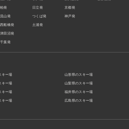
柏発
日立発
京都発
流山発
つくば発
神戸発
西船橋発
土浦発
津田沼発
千葉発
スキー場
山形県のスキー場
スキー場
山梨県のスキー場
スキー場
福井県のスキー場
スキー場
広島県のスキー場