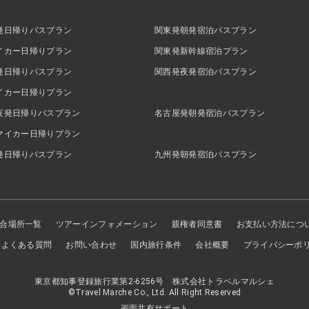
発日帰りバスプラン
関東発朝発宿泊バスプラン
イカー日帰りプラン
関東発新幹線宿泊プラン
発日帰りバスプラン
関西発夜発宿泊バスプラン
イカー日帰りプラン
夜発日帰りバスプラン
名古屋発朝発宿泊バスプラン
マイカー日帰りプラン
発日帰りバスプラン
九州発朝発宿泊バスプラン
合場所一覧
ツアーインフォメーション
親権者同意書
お支払い方法につ
よくある質問
お問い合わせ
国内旅行条件
会社概要
プライバシーポ
東京都知事登録旅行業第2-6256号 株式会社トラベルマルシェ
©Travel Marche Co., Ltd. All Right Reserved
画面共有サポート