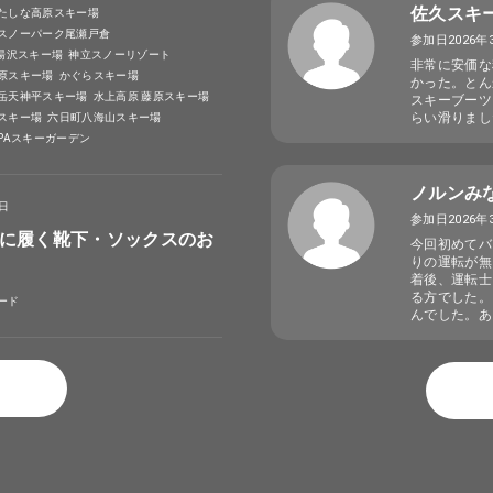
佐久スキ
たしな高原スキー場
スノーパーク尾瀬戸倉
参加日2026年
A湯沢スキー場
神立スノーリゾート
非常に安価な
原スキー場
かぐらスキー場
かった。とん
岳天神平スキー場
水上高原 藤原スキー場
スキーブーツ
らい滑りまし
スキー場
六日町八海山スキー場
SPAスキーガーデン
ノルンみ
4日
参加日2026年
に履く靴下・ソックスのお
今回初めてバ
りの運転が無
着後、運転士
る方でした。
ード
んでした。あ