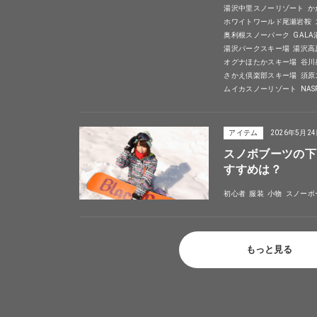
湯沢中里スノーリゾート
か
ホワイトワールド尾瀬岩鞍
奥利根スノーパーク
GAL
湯沢パークスキー場
湯沢高
オグナほたかスキー場
谷川
さかえ倶楽部スキー場
須原
ムイカスノーリゾート
NA
アイテム
2026年5月2
スノボブーツの下
すすめは？
初心者
服装
小物
スノーボ
もっと見る