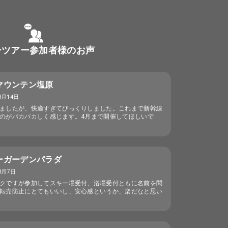
ーツアー参加者様のお声
マウンテン塩原
3月14日
ましたが、快適すぎてびっくりしました。これまで新幹線
のがバカバカしく感じます。4月まで開催してほしいで
ーガーデンパラダ
3月7日
クですが参加してスキー場受付、浴場受付ともに名前を聞
転売防止にとてもいいし、安心感というか、楽だなと思い