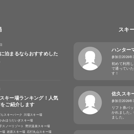
局
スキ
8日
ハンター
に泊まるならおすすめした
参加日2026年
選
初めて利用し
で通っていた
す！
日
佐久スキ
スキー場ランキング！人気
参加日2026年
所をご紹介します
リフト券パッ
かれました。
ばらスキーパーク
川場スキー場
ました。
かみほうだいぎスキー場
子スノーリゾート
野沢温泉スキー場
ー場
岩原スキー場
石打丸山スキー場