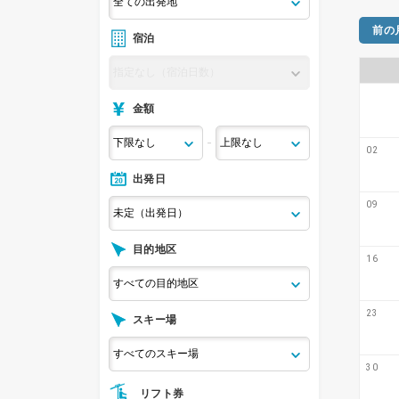
前の
宿泊
金額
-
02
出発日
09
目的地区
16
23
スキー場
30
リフト券