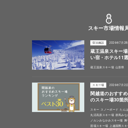
スキー市場情報
宿泊施設
2026年7月2
蔵王温泉スキー場
い宿・ホテル11
蔵王温泉スキー場
山形県
スキー場
2026年7月2
関越道のおすすめ
のスキー場30箇
スキー
スノーボード
たん
丸沼高原スキー場
群馬みな
ノルンみなかみスキー場
舞
苗場スキー場
上越国際スキ