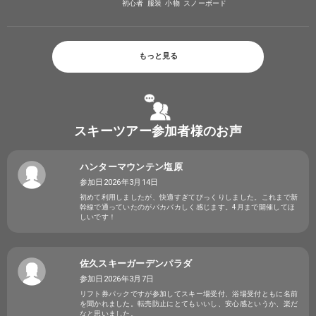
初心者
服装
小物
スノーボード
もっと見る
スキーツアー参加者様のお声
ハンターマウンテン塩原
参加日2026年3月14日
初めて利用しましたが、快適すぎてびっくりしました。これまで新
幹線で通っていたのがバカバカしく感じます。4月まで開催してほ
しいです！
佐久スキーガーデンパラダ
参加日2026年3月7日
リフト券パックですが参加してスキー場受付、浴場受付ともに名前
を聞かれました。転売防止にとてもいいし、安心感というか、楽だ
なと思いました。