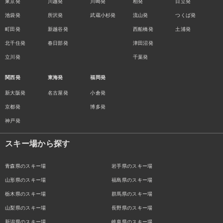
東京発
川越発
川崎発
柏発
日立発
池袋発
所沢発
武蔵小杉発
流山発
つくば発
町田発
新越谷発
西船橋発
土浦発
北千住発
春日部発
津田沼発
立川発
千葉発
関西発
東海発
福岡発
新大阪発
名古屋発
小倉発
京都発
博多発
神戸発
スキー場から探す
青森県のスキー場
岩手県のスキー場
山形県のスキー場
福島県のスキー場
栃木県のスキー場
群馬県のスキー場
山梨県のスキー場
長野県のスキー場
新潟県のスキー場
岐阜県のスキー場