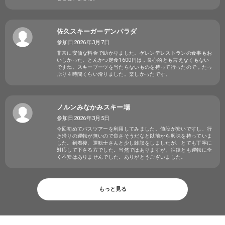
佐久スキーガーデンパラダ
参加日2026年3月7日
非常に安価な料金で助かりました。ゲレンデレストランの食事もお
いしかった。とんかつ定食1600円は，良心的とも言えなくもない
ですね。スキーブーツを当たらないものを持って行ったので，たっ
ぷり４時間くらい滑りました。楽しかったです。
ノルンみなかみスキー場
参加日2026年3月5日
今回初めてバスツアーを利用してみました。値段が安いですし、行
き帰りの運転が無いので良さそうだなと以前から興味を持っていま
した。到着後、運転士さんと少し雑談をしましたが、とても丁寧に
対応して下さる方でした。当然ではありますが、往復とも運転に全
く不安はありませんでした。ありがとうございました。
もっと見る