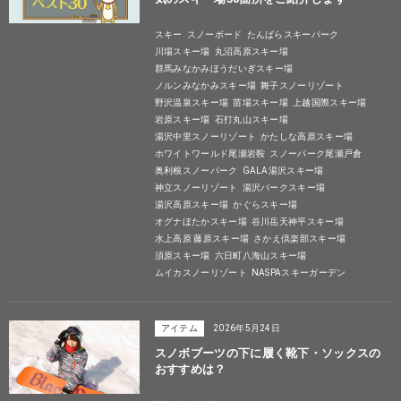
スキー
スノーボード
たんばらスキーパーク
川場スキー場
丸沼高原スキー場
群馬みなかみほうだいぎスキー場
ノルンみなかみスキー場
舞子スノーリゾート
野沢温泉スキー場
苗場スキー場
上越国際スキー場
岩原スキー場
石打丸山スキー場
湯沢中里スノーリゾート
かたしな高原スキー場
ホワイトワールド尾瀬岩鞍
スノーパーク尾瀬戸倉
奥利根スノーパーク
GALA湯沢スキー場
神立スノーリゾート
湯沢パークスキー場
湯沢高原スキー場
かぐらスキー場
オグナほたかスキー場
谷川岳天神平スキー場
水上高原 藤原スキー場
さかえ倶楽部スキー場
須原スキー場
六日町八海山スキー場
ムイカスノーリゾート
NASPAスキーガーデン
アイテム
2026年5月24日
スノボブーツの下に履く靴下・ソックスの
おすすめは？