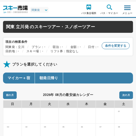
バス集合場所
バス・マイカー
メニュー
関東 立川発 のスキーツアー・スノボーツアー
現在の検索条件
条件を変更する
関東発：立川
プラン：-
宿泊：-
金額：-
日付：-
目的地：-
スキー場：-
リフト券：指定なし
プランを選択してください
マイカー＋宿
朝発日帰り
2026年 08月の最安値カレンダー
前の月
次の月
日
月
火
水
木
金
土
01
02
03
04
05
06
07
08