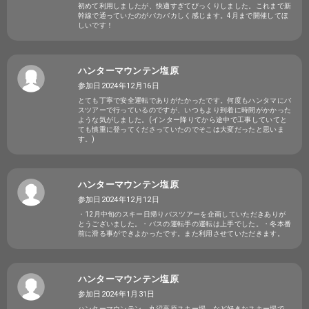
初めて利用しましたが、快適すぎてびっくりしました。これまで新
幹線で通っていたのがバカバカしく感じます。4月まで開催してほ
しいです！
ハンターマウンテン塩原
参加日2024年12月16日
とても丁寧で安全運転でありがたかったです。何度もハンタマにバ
スツアーで行っているのですが、いつもより到着に時間がかかった
ような気がしました。(インター降りてから途中で工事していてと
ても慎重に登ってくださっていたのでそこは大変だったと思いま
す。)
ハンターマウンテン塩原
参加日2024年12月12日
・12月中旬のスキー日帰りバスツアーを企画していただきありが
とうございました。・バスの運転手の運転は上手でした。・冬本番
前に滑る事ができよかったです。また利用させていただきます。
ハンターマウンテン塩原
参加日2024年1月31日
ハンターマウンテン、丸沼高原スキー場、など好きなスキー場で