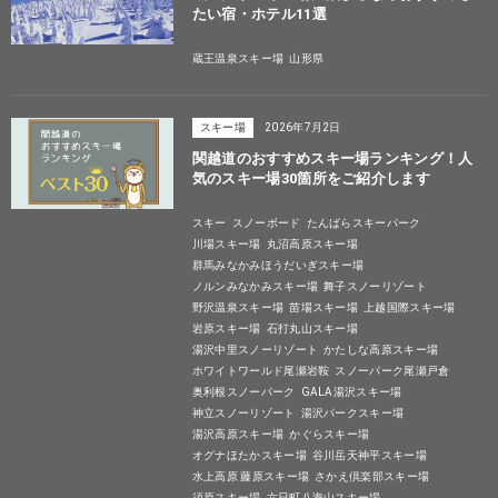
たい宿・ホテル11選
蔵王温泉スキー場
山形県
スキー場
2026年7月2日
関越道のおすすめスキー場ランキング！人
気のスキー場30箇所をご紹介します
スキー
スノーボード
たんばらスキーパーク
川場スキー場
丸沼高原スキー場
群馬みなかみほうだいぎスキー場
ノルンみなかみスキー場
舞子スノーリゾート
野沢温泉スキー場
苗場スキー場
上越国際スキー場
岩原スキー場
石打丸山スキー場
湯沢中里スノーリゾート
かたしな高原スキー場
ホワイトワールド尾瀬岩鞍
スノーパーク尾瀬戸倉
奥利根スノーパーク
GALA湯沢スキー場
神立スノーリゾート
湯沢パークスキー場
湯沢高原スキー場
かぐらスキー場
オグナほたかスキー場
谷川岳天神平スキー場
水上高原 藤原スキー場
さかえ倶楽部スキー場
須原スキー場
六日町八海山スキー場