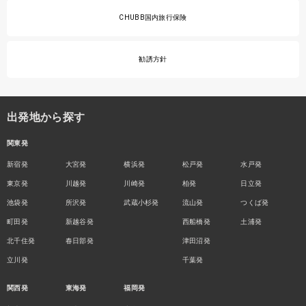
CHUBB国内旅行保険
勧誘方針
出発地から探す
関東発
新宿発
大宮発
横浜発
松戸発
水戸発
東京発
川越発
川崎発
柏発
日立発
池袋発
所沢発
武蔵小杉発
流山発
つくば発
町田発
新越谷発
西船橋発
土浦発
北千住発
春日部発
津田沼発
立川発
千葉発
関西発
東海発
福岡発