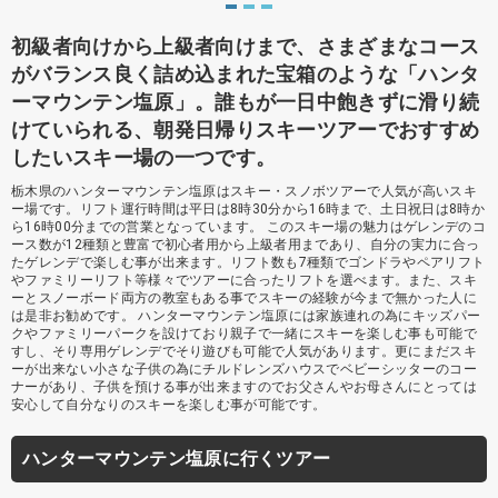
初級者向けから上級者向けまで、さまざまなコース
がバランス良く詰め込まれた宝箱のような「ハンタ
ーマウンテン塩原」。誰もが一日中飽きずに滑り続
けていられる、朝発日帰りスキーツアーでおすすめ
したいスキー場の一つです。
栃木県のハンターマウンテン塩原はスキー・スノボツアーで人気が高いスキ
ー場です。リフト運行時間は平日は8時30分から16時まで、土日祝日は8時か
ら16時00分までの営業となっています。 このスキー場の魅力はゲレンデのコ
ース数が12種類と豊富で初心者用から上級者用まであり、自分の実力に合っ
たゲレンデで楽しむ事が出来ます。リフト数も7種類でゴンドラやペアリフト
やファミリーリフト等様々でツアーに合ったリフトを選べます。また、スキ
ーとスノーボード両方の教室もある事でスキーの経験が今まで無かった人に
は是非お勧めです。 ハンターマウンテン塩原には家族連れの為にキッズパー
クやファミリーパークを設けており親子で一緒にスキーを楽しむ事も可能で
すし、そり専用ゲレンデでそり遊びも可能で人気があります。更にまだスキ
ーが出来ない小さな子供の為にチルドレンズハウスでベビーシッターのコー
ナーがあり、子供を預ける事が出来ますのでお父さんやお母さんにとっては
安心して自分なりのスキーを楽しむ事が可能です。
ハンターマウンテン塩原に行くツアー