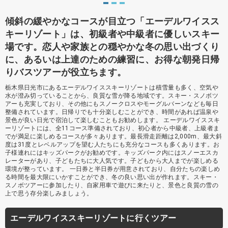
傾斜の緩やかなコースが目立つ「エーデルワイスス
キーリゾート」は、初級者や中級者に優しいスキー
場です。恋人や家族との穏やかな冬の思い出づくり
に、あるいは上達のための練習に、お得な朝発日帰
りバスツアーが役立ちます。
栃木県日光市にあるエーデルワイススキーリゾートは積雪量も多く、空気や
水が澄み切っていることから、良質な雪が降る地域です。スキー・スノボツ
アーも充実しており、その他にもスノークロスやモーグルバーンなども毎日
整備されています。日帰りでも十分楽しむことができ、時間があれば温泉や
景色が良い日光で宿泊して楽しむこともお勧めします。 エーデルワイススキ
ーリゾートには、全11コース準備されており、初心者から中級者、上級者ま
でが満足に楽しめるコースが多々あります。最長滑走距離は2,000m、最大斜
度は31度とレベルアップを望む人たちにも充分なコースも多くあります。お
子様連れにはキッズパークがお勧めです。キッズパーク内にはスノーエスカ
レーターがあり、子どもたちに大人気です。子どもから大人までが楽しめる
環境が整っています。 一日券と半日券が用意されており、自分たちの楽しめ
る時間を最大限にいかすことができ、冬の良い思い出が作れます。スキー・
スノボツアーに参加したり、自家用車で遊びに来たりと、景色と良質の雪の
上で思う存分楽しみましょう。
エーデルワイススキーリゾートに行くツアー