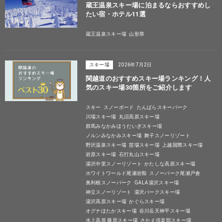
蔵王温泉スキー場に泊まるならおすすめし
たい宿・ホテル11選
蔵王温泉スキー場
山形県
スキー場
2026年7月2日
関越道のおすすめスキー場ランキング！人
気のスキー場30箇所をご紹介します
スキー
スノーボード
たんばらスキーパーク
川場スキー場
丸沼高原スキー場
群馬みなかみほうだいぎスキー場
ノルンみなかみスキー場
舞子スノーリゾート
野沢温泉スキー場
苗場スキー場
上越国際スキー場
岩原スキー場
石打丸山スキー場
湯沢中里スノーリゾート
かたしな高原スキー場
ホワイトワールド尾瀬岩鞍
スノーパーク尾瀬戸倉
奥利根スノーパーク
GALA湯沢スキー場
神立スノーリゾート
湯沢パークスキー場
湯沢高原スキー場
かぐらスキー場
オグナほたかスキー場
谷川岳天神平スキー場
水上高原 藤原スキー場
さかえ倶楽部スキー場