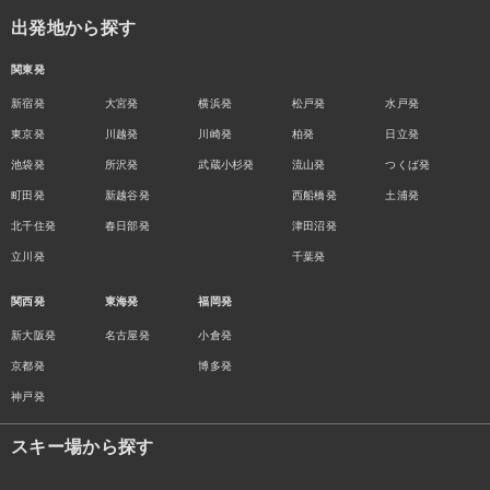
出発地から探す
関東発
新宿発
大宮発
横浜発
松戸発
水戸発
東京発
川越発
川崎発
柏発
日立発
池袋発
所沢発
武蔵小杉発
流山発
つくば発
町田発
新越谷発
西船橋発
土浦発
北千住発
春日部発
津田沼発
立川発
千葉発
関西発
東海発
福岡発
新大阪発
名古屋発
小倉発
京都発
博多発
神戸発
スキー場から探す