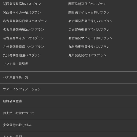
関西発夜発宿泊バスプラン
関西発朝発宿泊バスプラン
関西発マイカー宿泊プラン
関西発マイカー日帰りプラン
名古屋発朝発日帰りバスプラン
名古屋発夜発日帰りバスプラン
名古屋発朝発宿泊バスプラン
名古屋発夜発宿泊バスプラン
名古屋発マイカー宿泊プラン
名古屋発マイカー日帰りプラン
九州発朝発日帰りバスプラン
九州発夜発日帰りバスプラン
九州発朝発宿泊バスプラン
九州発夜発宿泊バスプラン
リフト券・割引券
バス集合場所一覧
ツアーインフォメーション
親権者同意書
お支払い方法について
安全運行の取り組み
よくある質問