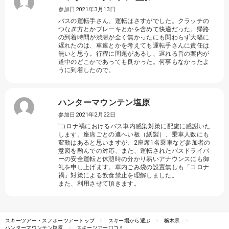
参加日2021年3月13日
バスの運転手さん、運転はさすがでした。クラッチの
つなぎ方とかブレーキとかを含めて快適だった。帰路
の到着時間が渋滞が全く無かったにも関わらず大幅に
遅れたのは、車速とかを考えても運転手さんに責任は
無いと思う。行程に問題があるし、遅れる旨の案内が
道中のどこかであっても良かった。何事もなかったよ
うに到着したので。
ハンターマウンテン塩原
参加日2021年2月22日
'コロナ禍におけるバス車内感染対策に配慮に感謝いた
します。座席ごとの遮へい板（紙製）、乗車人数にも
変動はあると思いますが、2座席1名乗車など参加者の
意図を酌んでの対応、また、運転されたバスドライバ
ーの安全運転と休憩時の分かり易いアナウンスにも御
礼を申し上げます。車内ごみ袋の設置無しも「コロナ
禍」対策による飲食禁止を理解しました。
また、利用させて頂きます。
スキーツアー・スノボーツアートップ
スキー場から選ぶ
栃木県
ハンターマウンテン塩原
スキーツアー口コミ