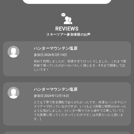
REVIEWS
スキーツアー参加者様のお声
ハンターマウンテン塩原
参加日2026年3月14日
初めて利用しましたが、快適すぎてびっくりしました。これまで新
幹線で通っていたのがバカバカしく感じます。4月まで開催してほ
しいです！
ハンターマウンテン塩原
参加日2024年12月16日
とても丁寧で安全運転でありがたかったです。何度もハンタマにバ
スツアーで行っているのですが、いつもより到着に時間がかかった
ような気がしました。(インター降りてから途中で工事していてと
ても慎重に登ってくださっていたのでそこは大変だったと思いま
す。)