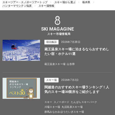
スキーツアー・スノボーツアートップ
スキー場から選ぶ
栃木県
ハンターマウンテン塩原
スキー場情報
SKI MAGAGINE
スキー市場情報局
宿泊施設
2026年7月28日
蔵王温泉スキー場に泊まるならおすすめし
たい宿・ホテル11選
蔵王温泉スキー場
山形県
スキー場
2026年7月2日
関越道のおすすめスキー場ランキング！人
気のスキー場30箇所をご紹介します
スキー
スノーボード
たんばらスキーパーク
川場スキー場
丸沼高原スキー場
群馬みなかみほうだいぎスキー場