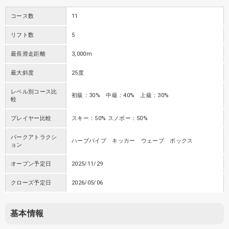
コース数
11
リフト数
5
最長滑走距離
3,000m
最大斜度
25度
レベル別コース比
初級：30% 中級：40% 上級：30%
較
プレイヤー比較
スキー：50% スノボー：50%
パークアトラクシ
ハープパイプ キッカー ウェーブ ボックス
ョン
オープン予定日
2025/11/29
クローズ予定日
2026/05/06
基本情報