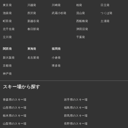
東京発
川越発
川崎発
柏発
日立発
池袋発
所沢発
武蔵小杉発
流山発
つくば発
町田発
新越谷発
西船橋発
土浦発
北千住発
春日部発
津田沼発
立川発
千葉発
関西発
東海発
福岡発
新大阪発
名古屋発
小倉発
京都発
博多発
神戸発
スキー場から探す
青森県のスキー場
岩手県のスキー場
山形県のスキー場
福島県のスキー場
栃木県のスキー場
群馬県のスキー場
山梨県のスキー場
長野県のスキー場