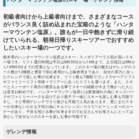
初級者向けから上級者向けまで、さまざまなコース
がバランス良く詰め込まれた宝箱のような「ハンタ
ーマウンテン塩原」。誰もが一日中飽きずに滑り続
けていられる、朝発日帰りスキーツアーでおすすめ
したいスキー場の一つです。
栃木県のハンターマウンテン塩原はスキー・スノボツアーで人気が高いスキ
ー場です。リフト運行時間は平日は8時30分から16時まで、土日祝日は8時か
ら16時00分までの営業となっています。 このスキー場の魅力はゲレンデのコ
ース数が12種類と豊富で初心者用から上級者用まであり、自分の実力に合っ
たゲレンデで楽しむ事が出来ます。リフト数も7種類でゴンドラやペアリフト
やファミリーリフト等様々でツアーに合ったリフトを選べます。また、スキ
ーとスノーボード両方の教室もある事でスキーの経験が今まで無かった人に
は是非お勧めです。 ハンターマウンテン塩原には家族連れの為にキッズパー
クやファミリーパークを設けており親子で一緒にスキーを楽しむ事も可能で
すし、そり専用ゲレンデでそり遊びも可能で人気があります。更にまだスキ
ーが出来ない小さな子供の為にチルドレンズハウスでベビーシッターのコー
ナーがあり、子供を預ける事が出来ますのでお父さんやお母さんにとっては
安心して自分なりのスキーを楽しむ事が可能です。
ゲレンデ情報