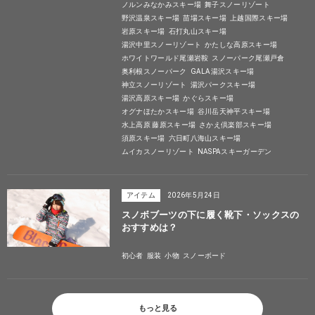
ノルンみなかみスキー場
舞子スノーリゾート
野沢温泉スキー場
苗場スキー場
上越国際スキー場
岩原スキー場
石打丸山スキー場
湯沢中里スノーリゾート
かたしな高原スキー場
ホワイトワールド尾瀬岩鞍
スノーパーク尾瀬戸倉
奥利根スノーパーク
GALA湯沢スキー場
神立スノーリゾート
湯沢パークスキー場
湯沢高原スキー場
かぐらスキー場
オグナほたかスキー場
谷川岳天神平スキー場
水上高原 藤原スキー場
さかえ倶楽部スキー場
須原スキー場
六日町八海山スキー場
ムイカスノーリゾート
NASPAスキーガーデン
アイテム
2026年5月24日
スノボブーツの下に履く靴下・ソックスの
おすすめは？
初心者
服装
小物
スノーボード
もっと見る