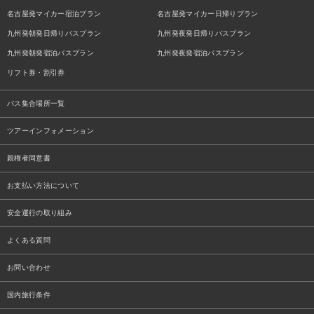
名古屋発マイカー宿泊プラン
名古屋発マイカー日帰りプラン
九州発朝発日帰りバスプラン
九州発夜発日帰りバスプラン
九州発朝発宿泊バスプラン
九州発夜発宿泊バスプラン
リフト券・割引券
バス集合場所一覧
ツアーインフォメーション
親権者同意書
お支払い方法について
安全運行の取り組み
よくある質問
お問い合わせ
国内旅行条件