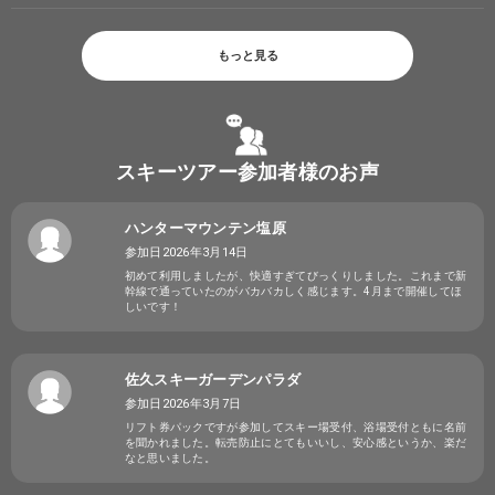
もっと見る
スキーツアー参加者様のお声
ハンターマウンテン塩原
参加日2026年3月14日
初めて利用しましたが、快適すぎてびっくりしました。これまで新
幹線で通っていたのがバカバカしく感じます。4月まで開催してほ
しいです！
佐久スキーガーデンパラダ
参加日2026年3月7日
リフト券パックですが参加してスキー場受付、浴場受付ともに名前
を聞かれました。転売防止にとてもいいし、安心感というか、楽だ
なと思いました。