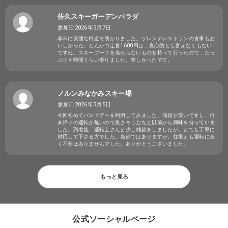
佐久スキーガーデンパラダ
参加日2026年3月7日
非常に安価な料金で助かりました。ゲレンデレストランの食事もお
いしかった。とんかつ定食1600円は，良心的とも言えなくもない
ですね。スキーブーツを当たらないものを持って行ったので，たっ
ぷり４時間くらい滑りました。楽しかったです。
ノルンみなかみスキー場
参加日2026年3月5日
今回初めてバスツアーを利用してみました。値段が安いですし、行
き帰りの運転が無いので良さそうだなと以前から興味を持っていま
した。到着後、運転士さんと少し雑談をしましたが、とても丁寧に
対応して下さる方でした。当然ではありますが、往復とも運転に全
く不安はありませんでした。ありがとうございました。
もっと見る
公式ソーシャルページ