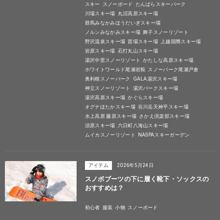
スキー
スノーボード
たんばらスキーパーク
川場スキー場
丸沼高原スキー場
群馬みなかみほうだいぎスキー場
ノルンみなかみスキー場
舞子スノーリゾート
野沢温泉スキー場
苗場スキー場
上越国際スキー場
岩原スキー場
石打丸山スキー場
湯沢中里スノーリゾート
かたしな高原スキー場
ホワイトワールド尾瀬岩鞍
スノーパーク尾瀬戸倉
奥利根スノーパーク
GALA湯沢スキー場
神立スノーリゾート
湯沢パークスキー場
湯沢高原スキー場
かぐらスキー場
オグナほたかスキー場
谷川岳天神平スキー場
水上高原 藤原スキー場
さかえ倶楽部スキー場
須原スキー場
六日町八海山スキー場
ムイカスノーリゾート
NASPAスキーガーデン
アイテム
2026年5月24日
スノボブーツの下に履く靴下・ソックスの
おすすめは？
初心者
服装
小物
スノーボード