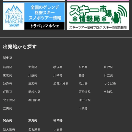
出発地から探す
関東発
新宿発
大宮発
横浜発
松戸発
水戸発
東京発
川越発
川崎発
柏発
日立発
池袋発
所沢発
武蔵小杉発
流山発
つくば発
町田発
新越谷発
西船橋発
土浦発
北千住発
春日部発
津田沼発
立川発
千葉発
関西発
東海発
福岡発
新大阪発
名古屋発
小倉発