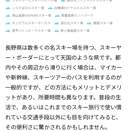
シャトレーゼスキーバレー小海
軽井沢プリンスホテルスキー場
しらかば2in1スキー場
白樺湖ロイヤルヒルスキー場
車山高原SKYPARKスキー場
黒姫高原スノーパーク
タングラムスキーサーカス
湯の丸スキー場
御嶽スキー場
菅平パインビークスキー場
駒ヶ根高原スキー場
長野県は数多くの名スキー場を持つ、スキーヤ
ー・ボーダーにとって天国のような県です。都
内やその周辺から滑りに行く場合は、マイカー
や新幹線、スキーツアーのバスを利用するのが
一般的ですが、どの方法にもメリットとデメリ
ットがあり、所要時間も異なります。普段の生
活で、あるいはこれまでのスキー旅行で使い慣
れている交通手段以外にも目を向けてみると、
その便利さに驚かされるかもしれません。