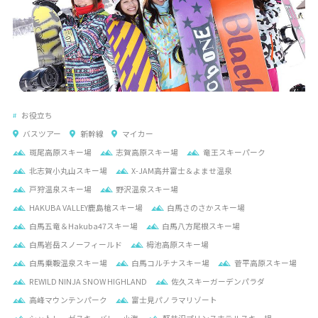
お役立ち
バスツアー
新幹線
マイカー
斑尾高原スキー場
志賀高原スキー場
竜王スキーパーク
北志賀小丸山スキー場
X-JAM高井富士＆よませ温泉
戸狩温泉スキー場
野沢温泉スキー場
HAKUBA VALLEY鹿島槍スキー場
白馬さのさかスキー場
白馬五竜＆Hakuba47スキー場
白馬八方尾根スキー場
白馬岩岳スノーフィールド
栂池高原スキー場
白馬乗鞍温泉スキー場
白馬コルチナスキー場
菅平高原スキー場
REWILD NINJA SNOW HIGHLAND
佐久スキーガーデンパラダ
高峰マウンテンパーク
富士見パノラマリゾート