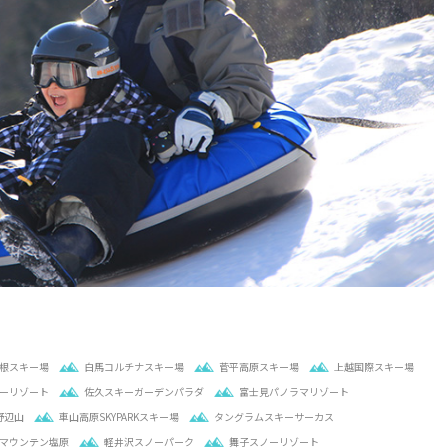
根スキー場
白馬コルチナスキー場
菅平高原スキー場
上越国際スキー場
ーリゾート
佐久スキーガーデンパラダ
富士見パノラマリゾート
野辺山
車山高原SKYPARKスキー場
タングラムスキーサーカス
マウンテン塩原
軽井沢スノーパーク
舞子スノーリゾート