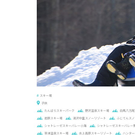
スキー場
子供
たんばらスキーパーク
野沢温泉スキー場
白馬八方尾
岩原スキー場
湯沢中里スノーリゾート
ふじてんスノ
シャトレーゼスキーバレー小海
シャトレーゼスキーバレー
草津温泉スキー場
水上高原スキーリゾート
ハンター