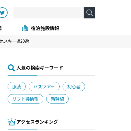
場
宿泊施設情報
気スキー場20選
⼈気の検索キーワード
服装
バスツアー
初心者
リフト券情報
新幹線
アクセスランキング