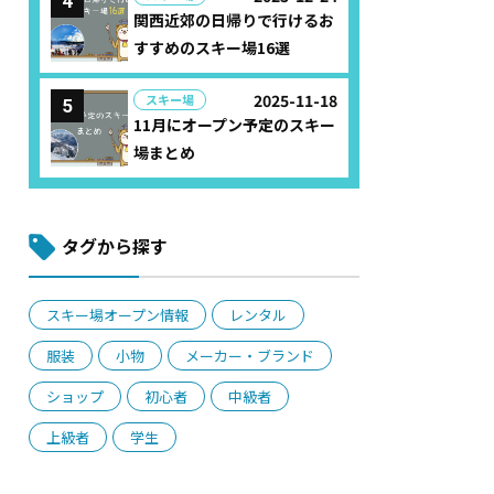
関西近郊の日帰りで行けるお
すすめのスキー場16選
2025-11-18
スキー場
11月にオープン予定のスキー
場まとめ
タグから探す
スキー場オープン情報
レンタル
服装
小物
メーカー・ブランド
ショップ
初心者
中級者
上級者
学生