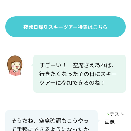
難易度
初級：40% 中級：40% 上級：2
0%
夜発日帰りスキーツアー特集はこちら
スキー・ボ
スキー：40% スノボー：60%
ード
パーク
キッカー レール ウェーブ テー
ブルトップ ボックス
すごーい！ 空席さえあれば、
行きたくなったその日にスキー
ツアーに参加できるのね！
そうだね、空席確認もこうやっ
て手軽にできるようになったか