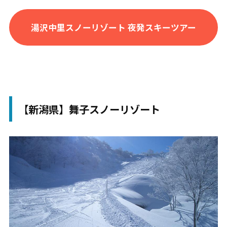
最長コース
2,000m
湯沢中里スノーリゾート 夜発スキーツアー
最大傾斜
32度
難易度
初級：40% 中級：30% 上級：3
0%
スキー・ボ
スキー：60% スノボー：40%
ード
【新潟県】舞子スノーリゾート
パーク
地形パーク、ウェーブ