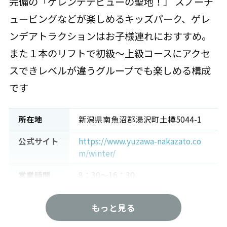
完備の「ゲレンデデビューの聖地！」 スノーチ
ュービングなどが楽しめるキッズパーク、ゲレ
ンデアトラクションはお子様連れにおすすめ。
また１本のリフトで初級～上級コースにアクセ
スできレベルが違うグループでも楽しめる構成
です
所在地
新潟県南魚沼郡湯沢町土樽5044-1
公式サイト
https://www.yuzawa-nakazato.co
m/winter/
営業時間
8：30～16：30
駐車場
950台 平日 無料 土日祝日 500円
もっと見る
リフト数
6