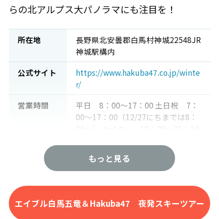
らの北アルプス大パノラマにも注目を！
所在地
長野県北安曇郡白馬村神城22548JR
神城駅構内
公式サイト
https://www.hakuba47.co.jp/winte
r/
営業時間
平日 8：00～17：00 土日祝 7：
00～17：00（12/27にちまでは8：
00～） ナイター 18：00～21：30
※ナイター営業日は12/21～3/31を
予定 ※リフト券引換時にICチケッ
もっと見る
ト保証金500円が別途必要となりま
す。（尚、保証金はチケット返却時
に返金となります）
エイブル白馬五竜＆Hakuba47 夜発スキーツアー
駐車場
無料