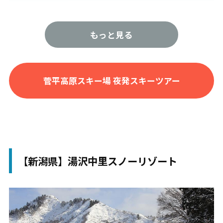
リフト数
19
最長コース
2,200m
もっと見る
最大傾斜
36度
難易度
初級：20% 中級：60% 上級：2
菅平高原スキー場 夜発スキーツアー
0%
スキー・ボ
スキー：60% スノボー：40%
ード
パーク
レール ボックス ウェーブ
【新潟県】湯沢中里スノーリゾート