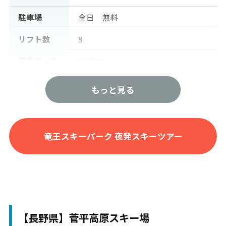
駐車場
全日 無料
リフト数
8
最長コース
6,000m
最大傾斜
36度
もっと見る
難易度
初級：35% 中級：40% 上級：2
5%
竜王スキーパーク 夜発スキーツアー
スキー・ボ
スキー：10% スノボー：90%
ード
パーク
キッカー レール ウェーブ テー
ブルトップ ボックス
【長野県】菅平高原スキー場