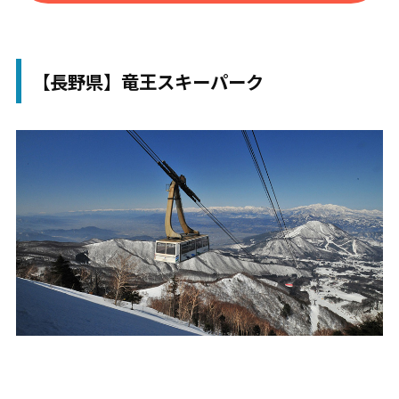
リフト数
19
最長コース
6,400m
【長野県】竜王スキーパーク
最大傾斜
35度
難易度
初級：35% 中級：40% 上級：2
5%
スキー・ボ
スキー：50% スノボー：50%
ード
パーク
ハーフパイプ キッカー レール
ウェーブ テーブルトップ ボック
ス