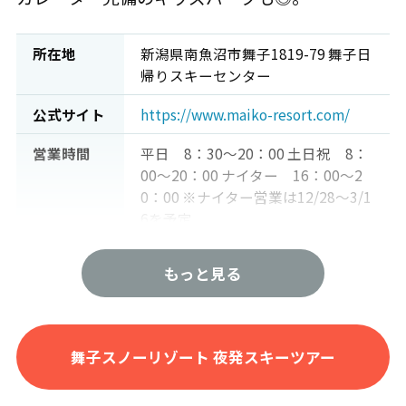
所在地
新潟県南魚沼市舞子1819-79 舞子日
帰りスキーセンター
公式サイト
https://www.maiko-resort.com/
営業時間
平日 8：30～20：00 土日祝 8：
00～20：00 ナイター 16：00～2
0：00 ※ナイター営業は12/28～3/1
6を予定
駐車場
平日・日祝 無料 土曜・1/29～1/
もっと見る
3・1/12・2/23・3/20 1,000円
リフト数
10
舞子スノーリゾート 夜発スキーツアー
最長コース
6,000m
最大傾斜
32度