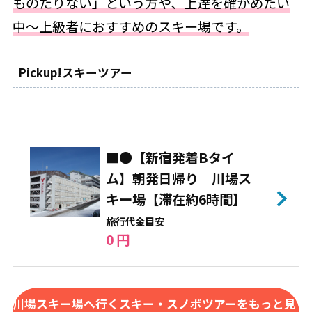
ものたりない」という方や、上達を確かめたい
中～上級者におすすめのスキー場です。
Pickup!スキーツアー
■●【新宿発着Bタイ
ム】朝発日帰り 川場ス
キー場【滞在約6時間】
旅⾏代⾦⽬安
0 円
川場スキー場へ行くスキー・スノボツアーをもっと見