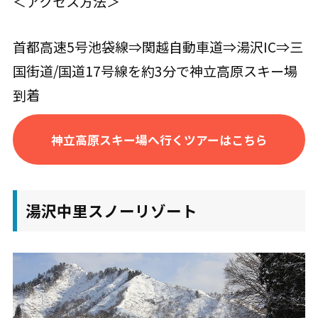
＜アクセス方法＞
首都高速5号池袋線⇒関越自動車道⇒湯沢IC⇒三
国街道/国道17号線を約3分で神立高原スキー場
到着
神立高原スキー場へ行くツアーはこちら
湯沢中里スノーリゾート