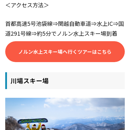
＜アクセス方法＞
首都高速5号池袋線⇒関越自動車道⇒水上IC⇒国
道291号線⇒約5分でノルン水上スキー場到着
ノルン水上スキー場へ行くツアーはこちら
川場スキー場