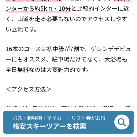
ンターから約5km・10分
と比較的インターに近
く、山道を走る必要もないのでアクセスしやす
い立地です。
16本のコースは初中級が7割で、ゲレンデデビュ
ーにもオススメ。駐車場だけでなく、大浴場も
全日無料なのは大変魅力的です。
＜アクセス方法＞
首都高速5号池袋線⇒関越自動車道⇒湯沢IC⇒県
バス・新幹線・マイカー・リフト券がお得
道268号線⇒県道540号線⇒湯沢中里スキー場到
格安スキーツアーを検索
着