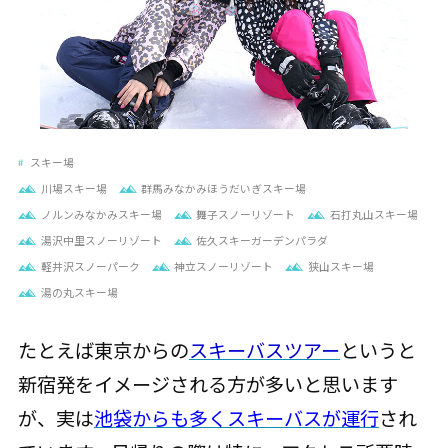
スキー場
川場スキー場
群馬みなかみほうだいぎスキー場
ノルンみなかみスキー場
舞子スノーリゾート
石打丸山スキー場
湯沢中里スノーリゾート
佐久スキーガーデンパラダ
軽井沢スノーパーク
神立スノーリゾート
狭山スキー場
湯の丸スキー場
たとえば東京からの
スキーバスツアー
というと
新宿発をイメージされる方が多いと思います
が、実は
池袋からも多くスキーバスが運行
され