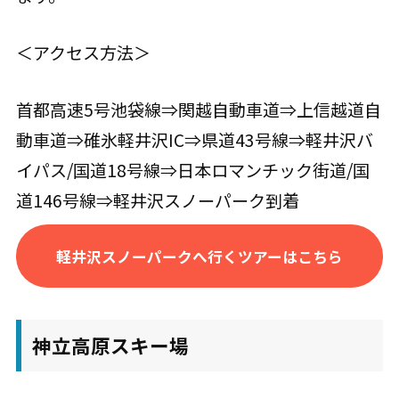
＜アクセス方法＞
首都高速5号池袋線⇒関越自動車道⇒上信越道自
動車道⇒碓氷軽井沢IC⇒県道43号線⇒軽井沢バ
イパス/国道18号線⇒日本ロマンチック街道/国
道146号線⇒軽井沢スノーパーク到着
軽井沢スノーパークへ行くツアーはこちら
神立高原スキー場