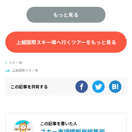
最長コース
6,000m
もっと見る
最大傾斜
38度
難易度
初級：30% 中級：50% 上級：2
0%
上越国際スキー場へ行くツアーをもっと見る
スキー・ボ
スキー：70% スノボー：30%
ード
スキー場
上越国際スキー場
パーク
ハーフパイプ キッカー レール
ボックス
この記事を共有する
この記事を書いた人
スキー市場情報局編集部