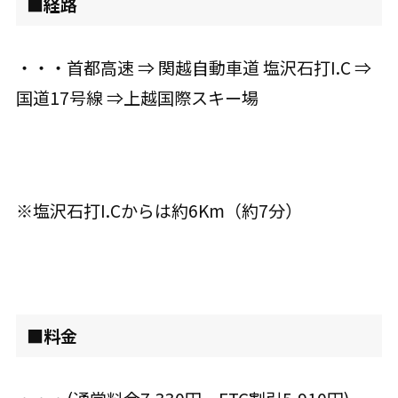
■経路
・・・首都高速 ⇒ 関越自動車道 塩沢石打I.C ⇒
国道17号線 ⇒上越国際スキー場
※塩沢石打I.Cからは約6Km（約7分）
■料金