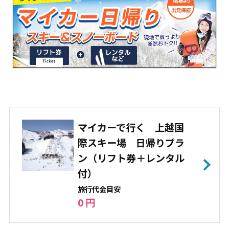
マイカーで行く 上越国
際スキー場 日帰りプラ
ン（リフト券＋レンタル
付）
旅⾏代⾦⽬安
0 円