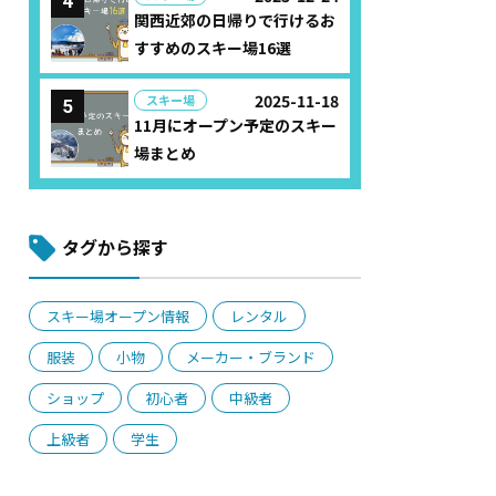
関西近郊の日帰りで行けるお
すすめのスキー場16選
2025-11-18
スキー場
11月にオープン予定のスキー
場まとめ
タグから探す
スキー場オープン情報
レンタル
服装
小物
メーカー・ブランド
ショップ
初心者
中級者
上級者
学生