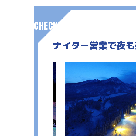
CHECK!
ナイター営業で
夜も