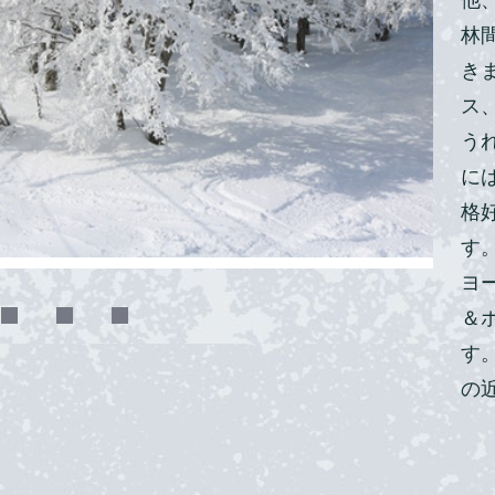
林
き
ス
う
に
格
す
ヨ
＆
す
の