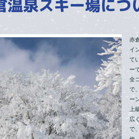
倉温泉スキー場につ
赤
イ
て
ー
全
で
ー
上
広
で
他