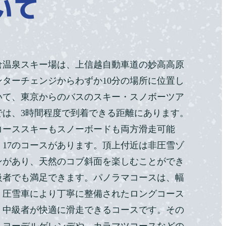
いて
倉温泉スキー場は、上信越自動車道の妙高高原
ンターチェンジからわずか10分の場所に位置し
いて、東京からのバスのスキー・スノボーツア
では、3時間程度で到着できる距離にあります。
コーススキーもスノーボードも両方滑走可能
、17のコースがあります。頂上付近は非圧雪ゾ
ンがあり、天然のコブ斜面を楽しむことができ
級者でも満足できます。パノラマコースは、幅
く圧雪車により丁寧に整備されたロングコース
、中級者が快適に滑走できるコースです。その
、ヨーデルゲレンデや、カラマツコースなどの