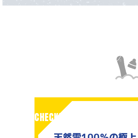
CHECK!
天然雪100％の
極上