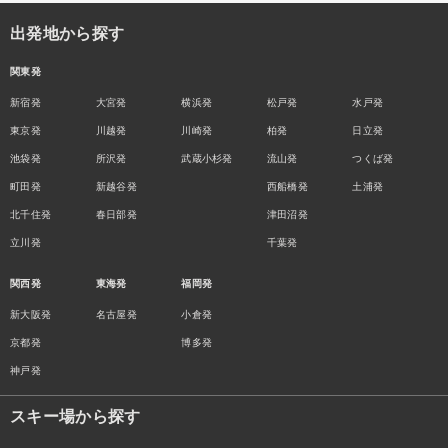
出発地から探す
関東発
新宿発
大宮発
横浜発
松戸発
水戸発
東京発
川越発
川崎発
柏発
日立発
池袋発
所沢発
武蔵小杉発
流山発
つくば発
町田発
新越谷発
西船橋発
土浦発
北千住発
春日部発
津田沼発
立川発
千葉発
関西発
東海発
福岡発
新大阪発
名古屋発
小倉発
京都発
博多発
神戸発
スキー場から探す