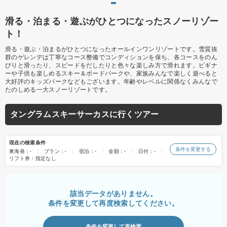
滑る・泊まる・遊ぶがひとつになったスノーリゾー
ト！
滑る・遊ぶ・泊まるがひとつになったオールインワンリゾートです。雪質抜
群のゲレンデは丁寧なコース整備でコンディションを保ち、各コースをのん
びりと滑ったり、スピードをだしたりと色々な楽しみ方で滑れます。ビギナ
ーや子供も楽しめるスキー＆ボードパークや、家族みんなで楽しく遊べると
大好評のキッズパークなどもございます。年齢やレベルに関係なくみんなで
たのしめる一大スノーリゾートです。
タングラムスキーサーカスに行くツアー
現在の検索条件
条件を変更する
東海発：-
プラン：-
宿泊：-
金額：-
日付：-
リフト券：指定なし
該当データがありません。
条件を変更して再度検索してください。
条件を変更して再検索