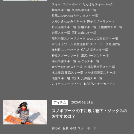
スキー
スノーボード
たんばらスキーパーク
川場スキー場
丸沼高原スキー場
群馬みなかみほうだいぎスキー場
ノルンみなかみスキー場
舞子スノーリゾート
野沢温泉スキー場
苗場スキー場
上越国際スキー場
岩原スキー場
石打丸山スキー場
湯沢中里スノーリゾート
かたしな高原スキー場
ホワイトワールド尾瀬岩鞍
スノーパーク尾瀬戸倉
奥利根スノーパーク
GALA湯沢スキー場
神立スノーリゾート
湯沢パークスキー場
湯沢高原スキー場
かぐらスキー場
オグナほたかスキー場
谷川岳天神平スキー場
水上高原 藤原スキー場
さかえ倶楽部スキー場
須原スキー場
六日町八海山スキー場
ムイカスノーリゾート
NASPAスキーガーデン
アイテム
2026年5月24日
スノボブーツの下に履く靴下・ソックスの
おすすめは？
初心者
服装
小物
スノーボード