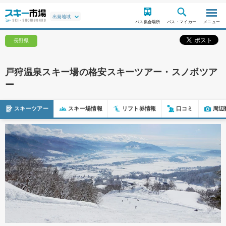
バス集合場所
バス・マイカー
メニュー
長野県
戸狩温泉スキー場の格安スキーツアー・スノボツア
ー
スキーツアー
スキー場情報
リフト券情報
口コミ
周辺