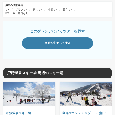
現在の検索条件
-：-
プラン：-
宿泊：-
金額：-
日付：-
リフト券：指定なし
このゲレンデにいくツアーを探す
条件を変更して検索
戸狩温泉スキー場 周辺のスキー場
野沢温泉スキー場
斑尾マウンテンリゾート（旧：