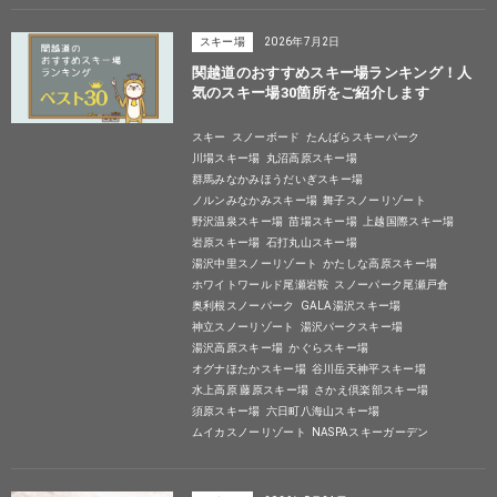
スキー場
2026年7月2日
関越道のおすすめスキー場ランキング！人
気のスキー場30箇所をご紹介します
スキー
スノーボード
たんばらスキーパーク
川場スキー場
丸沼高原スキー場
群馬みなかみほうだいぎスキー場
ノルンみなかみスキー場
舞子スノーリゾート
野沢温泉スキー場
苗場スキー場
上越国際スキー場
岩原スキー場
石打丸山スキー場
湯沢中里スノーリゾート
かたしな高原スキー場
ホワイトワールド尾瀬岩鞍
スノーパーク尾瀬戸倉
奥利根スノーパーク
GALA湯沢スキー場
神立スノーリゾート
湯沢パークスキー場
湯沢高原スキー場
かぐらスキー場
オグナほたかスキー場
谷川岳天神平スキー場
水上高原 藤原スキー場
さかえ倶楽部スキー場
須原スキー場
六日町八海山スキー場
ムイカスノーリゾート
NASPAスキーガーデン