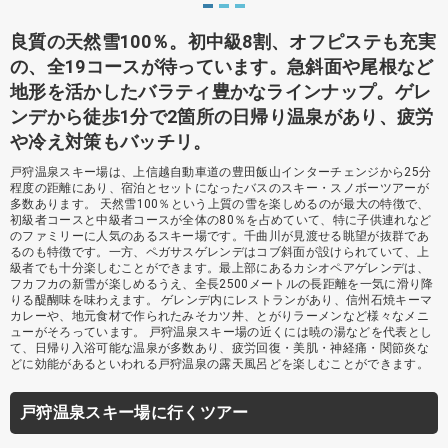
良質の天然雪100％。初中級8割、オフピステも充実
の、全19コースが待っています。急斜面や尾根など
地形を活かしたバラティ豊かなラインナップ。ゲレ
ンデから徒歩1分で2箇所の日帰り温泉があり、疲労
や冷え対策もバッチリ。
戸狩温泉スキー場は、上信越自動車道の豊田飯山インターチェンジから25分
程度の距離にあり、宿泊とセットになったバスのスキー・スノボーツアーが
多数あります。 天然雪100％という上質の雪を楽しめるのが最大の特徴で、
初級者コースと中級者コースが全体の80％を占めていて、特に子供連れなど
のファミリーに人気のあるスキー場です。千曲川が見渡せる眺望が抜群であ
るのも特徴です。一方、ペガサスゲレンデはコブ斜面が設けられていて、上
級者でも十分楽しむことができます。最上部にあるカシオペアゲレンデは、
フカフカの新雪が楽しめるうえ、全長2500メートルの長距離を一気に滑り降
りる醍醐味を味わえます。 ゲレンデ内にレストランがあり、信州石焼キーマ
カレーや、地元食材で作られたみそカツ丼、とがりラーメンなど様々なメニ
ューがそろっています。 戸狩温泉スキー場の近くには暁の湯などを代表とし
て、日帰り入浴可能な温泉が多数あり、疲労回復・美肌・神経痛・関節炎な
どに効能があるといわれる戸狩温泉の露天風呂どを楽しむことができます。
戸狩温泉スキー場に行くツアー