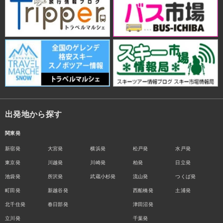
出発地から探す
関東発
新宿発
大宮発
横浜発
松戸発
水戸発
東京発
川越発
川崎発
柏発
日立発
池袋発
所沢発
武蔵小杉発
流山発
つくば発
町田発
新越谷発
西船橋発
土浦発
北千住発
春日部発
津田沼発
立川発
千葉発