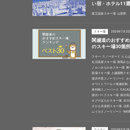
い宿・ホテル11
蔵王温泉スキー場
山形県
スキー場
2026年7月2
関越道のおすすめ
のスキー場30箇
スキー
スノーボード
たん
丸沼高原スキー場
群馬みな
ノルンみなかみスキー場
舞
苗場スキー場
上越国際スキ
湯沢中里スノーリゾート
か
ホワイトワールド尾瀬岩鞍
奥利根スノーパーク
GAL
湯沢パークスキー場
湯沢高
オグナほたかスキー場
谷川
さかえ倶楽部スキー場
須原
ムイカスノーリゾート
NA
アイテム
2026年5月2