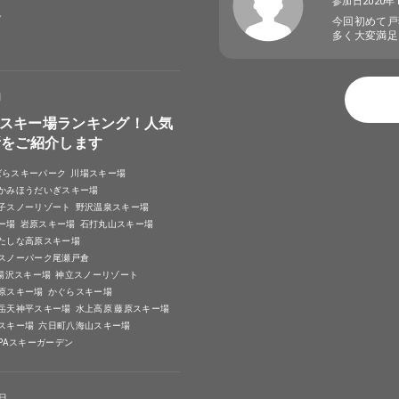
参加日2020年
選
今回初めて戸
多く大変満足
日
スキー場ランキング！人気
所をご紹介します
ばらスキーパーク
川場スキー場
かみほうだいぎスキー場
子スノーリゾート
野沢温泉スキー場
ー場
岩原スキー場
石打丸山スキー場
たしな高原スキー場
スノーパーク尾瀬戸倉
A湯沢スキー場
神立スノーリゾート
原スキー場
かぐらスキー場
岳天神平スキー場
水上高原 藤原スキー場
スキー場
六日町八海山スキー場
SPAスキーガーデン
4日