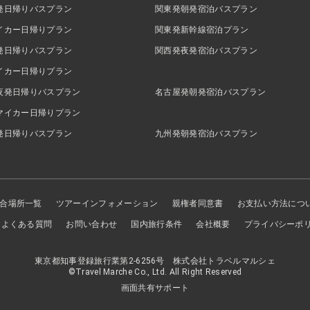
発日帰りバスプラン
関東発朝発宿泊バスプラン
イカー日帰りプラン
関東発新幹線宿泊プラン
発日帰りバスプラン
関西発夜発宿泊バスプラン
イカー日帰りプラン
夜発日帰りバスプラン
名古屋発朝発宿泊バスプラン
マイカー日帰りプラン
発日帰りバスプラン
九州発朝発宿泊バスプラン
合場所一覧
ツアーインフォメーション
親権者同意書
お支払い方法につ
よくある質問
お問い合わせ
国内旅行条件
会社概要
プライバシーポ
東京都知事登録旅行業第2-6256号 株式会社トラベルマルシェ
©Travel Marche Co., Ltd. All Right Reserved
画面共有サポート