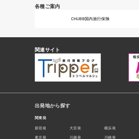
各種ご案内
CHUBB国内旅行保険
関連サイト
出発地から探す
関東発
新宿発
大宮発
横浜発
東京発
川越発
川崎発