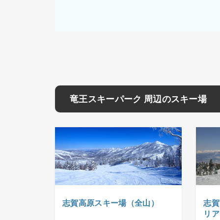
竜王スキーパーク 周辺のスキー場
志賀高原スキー場（全山）
志賀
リア