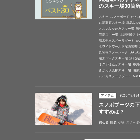
のスキー場30箇
スキー
スノーボード
たん
丸沼高原スキー場
群馬みな
ノルンみなかみスキー場
舞
苗場スキー場
上越国際スキ
湯沢中里スノーリゾート
か
ホワイトワールド尾瀬岩鞍
奥利根スノーパーク
GAL
湯沢パークスキー場
湯沢高
オグナほたかスキー場
谷川
さかえ倶楽部スキー場
須原
ムイカスノーリゾート
NA
アイテム
2026年5月2
スノボブーツの下
すすめは？
初心者
服装
小物
スノーボ