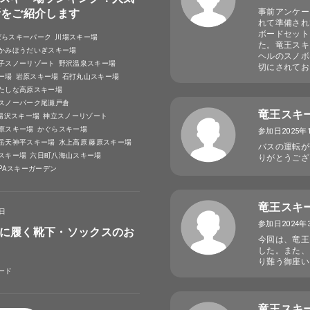
所をご紹介します
事前アンケー
れて準備され
ボードセット
ばらスキーパーク
川場スキー場
た。竜王スキ
かみほうだいぎスキー場
ヘルのスノボ
子スノーリゾート
野沢温泉スキー場
切にされてお
ー場
岩原スキー場
石打丸山スキー場
たしな高原スキー場
スノーパーク尾瀬戸倉
竜王スキ
A湯沢スキー場
神立スノーリゾート
原スキー場
かぐらスキー場
参加日2025年
岳天神平スキー場
水上高原 藤原スキー場
バスの運転が
スキー場
六日町八海山スキー場
りがとうござ
SPAスキーガーデン
竜王スキ
4日
参加日2024年
に履く靴下・ソックスのお
今回は、竜王
した。また、
り難う御座い
ード
竜王スキ