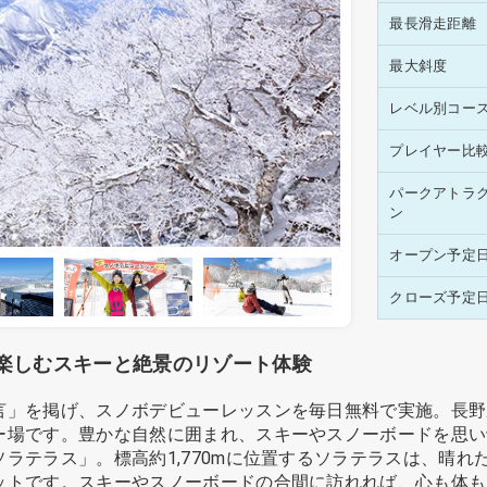
最長滑走距離
最大斜度
レベル別コー
プレイヤー比
パークアトラ
ン
オープン予定
クローズ予定
楽しむスキーと絶景のリゾート体験
言」を掲げ、スノボデビューレッスンを毎日無料で実施。長野
ー場です。豊かな自然に囲まれ、スキーやスノーボードを思い
ラテラス」。標高約1,770mに位置するソラテラスは、晴
ットです。スキーやスノーボードの合間に訪れれば、心も体も