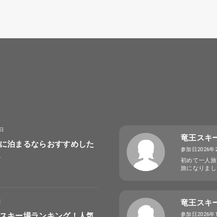
8日
竜王スキ
に泊まるならおすすめした
参加日2026年
選
初めて一人旅
旅になりまし
竜王スキ
日
スキー場ランキング！人気
参加日2026年