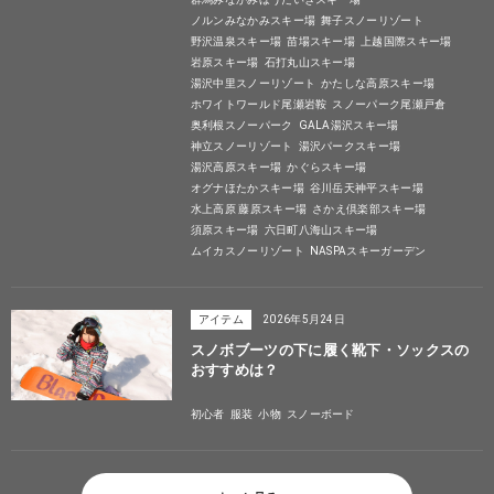
ノルンみなかみスキー場
舞子スノーリゾート
野沢温泉スキー場
苗場スキー場
上越国際スキー場
岩原スキー場
石打丸山スキー場
湯沢中里スノーリゾート
かたしな高原スキー場
ホワイトワールド尾瀬岩鞍
スノーパーク尾瀬戸倉
奥利根スノーパーク
GALA湯沢スキー場
神立スノーリゾート
湯沢パークスキー場
湯沢高原スキー場
かぐらスキー場
オグナほたかスキー場
谷川岳天神平スキー場
水上高原 藤原スキー場
さかえ倶楽部スキー場
須原スキー場
六日町八海山スキー場
ムイカスノーリゾート
NASPAスキーガーデン
アイテム
2026年5月24日
スノボブーツの下に履く靴下・ソックスの
おすすめは？
初心者
服装
小物
スノーボード