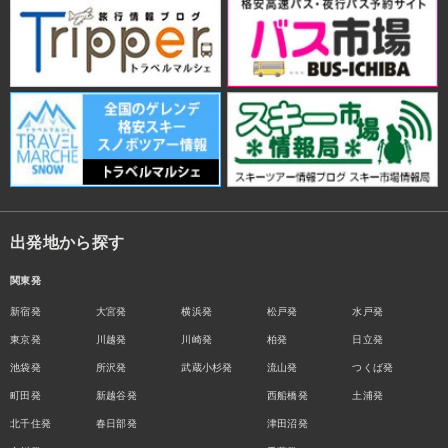
出発地から探す
関東発
新宿発
大宮発
横浜発
松戸発
水戸発
東京発
川越発
川崎発
柏発
日立発
池袋発
所沢発
武蔵小杉発
流山発
つくば発
町田発
新越谷発
西船橋発
土浦発
北千住発
春日部発
津田沼発