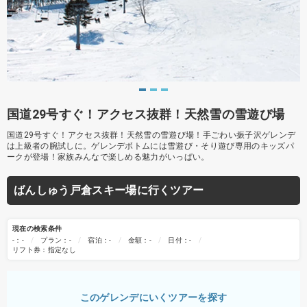
国道29号すぐ！アクセス抜群！天然雪の雪遊び場
国道29号すぐ！アクセス抜群！天然雪の雪遊び場！手ごわい振子沢ゲレンデ
は上級者の腕試しに。ゲレンデボトムには雪遊び・そり遊び専用のキッズパ
ークが登場！家族みんなで楽しめる魅力がいっぱい。
ばんしゅう戸倉スキー場に行くツアー
現在の検索条件
-：-
プラン：-
宿泊：-
金額：-
日付：-
リフト券：指定なし
このゲレンデにいくツアーを探す