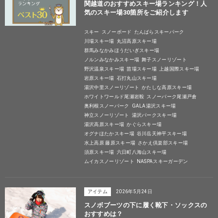
関越道のおすすめスキー場ランキング！人
気のスキー場30箇所をご紹介します
スキー
スノーボード
たんばらスキーパーク
川場スキー場
丸沼高原スキー場
群馬みなかみほうだいぎスキー場
ノルンみなかみスキー場
舞子スノーリゾート
野沢温泉スキー場
苗場スキー場
上越国際スキー場
岩原スキー場
石打丸山スキー場
湯沢中里スノーリゾート
かたしな高原スキー場
ホワイトワールド尾瀬岩鞍
スノーパーク尾瀬戸倉
奥利根スノーパーク
GALA湯沢スキー場
神立スノーリゾート
湯沢パークスキー場
湯沢高原スキー場
かぐらスキー場
オグナほたかスキー場
谷川岳天神平スキー場
水上高原 藤原スキー場
さかえ倶楽部スキー場
須原スキー場
六日町八海山スキー場
ムイカスノーリゾート
NASPAスキーガーデン
アイテム
2026年5月24日
スノボブーツの下に履く靴下・ソックスの
おすすめは？