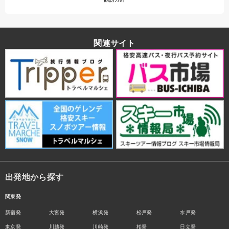
関連サイト
出発地から探す
関東発
新宿発
大宮発
横浜発
松戸発
水戸発
東京発
川越発
川崎発
柏発
日立発