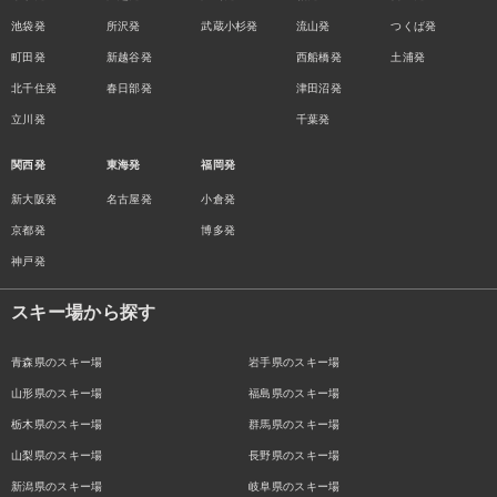
池袋発
所沢発
武蔵小杉発
流山発
つくば発
町田発
新越谷発
西船橋発
土浦発
北千住発
春日部発
津田沼発
立川発
千葉発
関西発
東海発
福岡発
新大阪発
名古屋発
小倉発
京都発
博多発
神戸発
スキー場から探す
青森県のスキー場
岩手県のスキー場
山形県のスキー場
福島県のスキー場
栃木県のスキー場
群馬県のスキー場
山梨県のスキー場
長野県のスキー場
新潟県のスキー場
岐阜県のスキー場