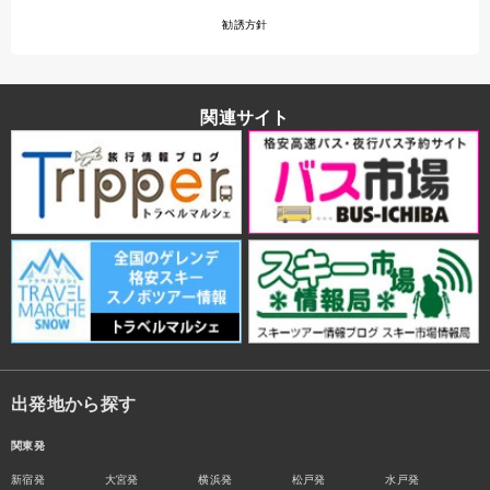
勧誘方針
関連サイト
出発地から探す
関東発
新宿発
大宮発
横浜発
松戸発
水戸発