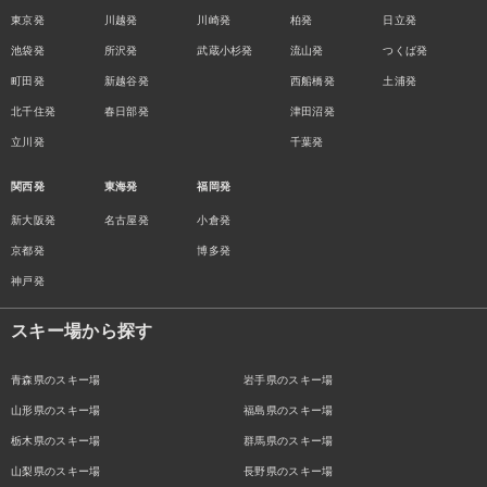
東京発
川越発
川崎発
柏発
日立発
池袋発
所沢発
武蔵小杉発
流山発
つくば発
町田発
新越谷発
西船橋発
土浦発
北千住発
春日部発
津田沼発
立川発
千葉発
関西発
東海発
福岡発
新大阪発
名古屋発
小倉発
京都発
博多発
神戸発
スキー場から探す
青森県のスキー場
岩手県のスキー場
山形県のスキー場
福島県のスキー場
栃木県のスキー場
群馬県のスキー場
山梨県のスキー場
長野県のスキー場