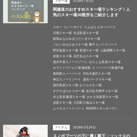
スキー場
2026年7月2日
関越道のおすすめスキー場ランキング！人
気のスキー場30箇所をご紹介します
スキー
スノーボード
たんばらスキーパーク
川場スキー場
丸沼高原スキー場
群馬みなかみほうだいぎスキー場
ノルンみなかみスキー場
舞子スノーリゾート
野沢温泉スキー場
苗場スキー場
上越国際スキー場
岩原スキー場
石打丸山スキー場
湯沢中里スノーリゾート
かたしな高原スキー場
ホワイトワールド尾瀬岩鞍
スノーパーク尾瀬戸倉
奥利根スノーパーク
GALA湯沢スキー場
神立スノーリゾート
湯沢パークスキー場
湯沢高原スキー場
かぐらスキー場
オグナほたかスキー場
谷川岳天神平スキー場
水上高原 藤原スキー場
さかえ倶楽部スキー場
須原スキー場
六日町八海山スキー場
ムイカスノーリゾート
NASPAスキーガーデン
アイテム
2026年5月24日
スノボブーツの下に履く靴下・ソックスの