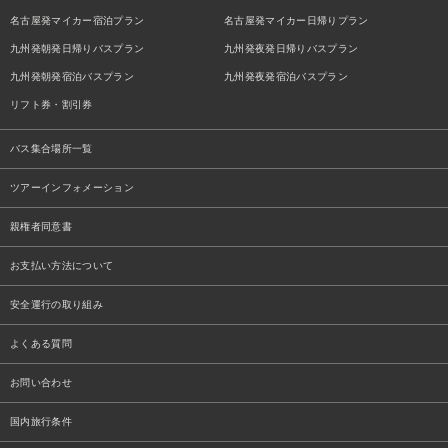
名古屋発マイカー宿泊プラン
名古屋発マイカー日帰りプラン
九州発朝発日帰りバスプラン
九州発夜発日帰りバスプラン
九州発朝発宿泊バスプラン
九州発夜発宿泊バスプラン
リフト券・割引券
バス集合場所一覧
ツアーインフォメーション
親権者同意書
お支払い方法について
安全運行の取り組み
よくある質問
お問い合わせ
国内旅行条件