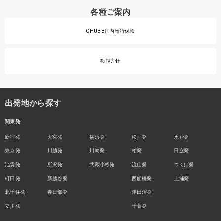
各種ご案内
CHUBB国内旅行保険
勧誘方針
出発地から探す
関東発
新宿発
大宮発
横浜発
松戸発
水戸発
東京発
川越発
川崎発
柏発
日立発
池袋発
所沢発
武蔵小杉発
流山発
つくば発
町田発
新越谷発
西船橋発
土浦発
北千住発
春日部発
津田沼発
立川発
千葉発