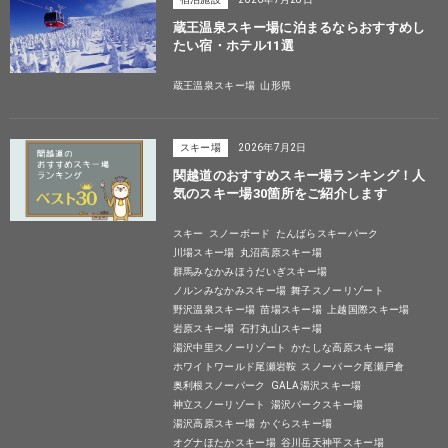
蔵王温泉スキー場に泊まるならおすすめし
たい宿・ホテル11選
蔵王温泉スキー場
山形県
スキー場
2026年7月2日
関越道のおすすめスキー場ランキング！人
気のスキー場30箇所をご紹介します
スキー
スノーボード
たんばらスキーパーク
川場スキー場
丸沼高原スキー場
群馬みなかみほうだいぎスキー場
ノルンみなかみスキー場
舞子スノーリゾート
野沢温泉スキー場
苗場スキー場
上越国際スキー場
岩原スキー場
石打丸山スキー場
湯沢中里スノーリゾート
かたしな高原スキー場
ホワイトワールド尾瀬岩鞍
スノーパーク尾瀬戸倉
奥利根スノーパーク
GALA湯沢スキー場
神立スノーリゾート
湯沢パークスキー場
湯沢高原スキー場
かぐらスキー場
オグナほたかスキー場
谷川岳天神平スキー場