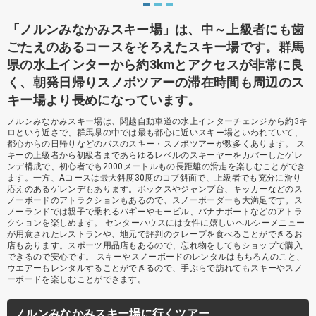
「ノルンみなかみスキー場」は、中～上級者にも歯
ごたえのあるコースをそろえたスキー場です。群馬
県の水上インターから約3kmとアクセスが非常に良
く、朝発日帰りスノボツアーの滞在時間も周辺のス
キー場より長めになっています。
ノルンみなかみスキー場は、関越自動車道の水上インターチェンジから約3キ
ロという近さで、群馬県の中では最も都心に近いスキー場といわれていて、
都心からの日帰りなどのバスのスキー・スノボツアーが数多くあります。 ス
キーの上級者から初級者まであらゆるレベルのスキーヤーをカバーしたゲレ
ンデ構成で、初心者でも2000メートルもの長距離の滑走を楽しむことができ
ます。一方、Aコースは最大斜度30度のコブ斜面で、上級者でも充分に滑り
応えのあるゲレンデもあります。ボックスやジャンプ台、キッカーなどのス
ノーボードのアトラクションもあるので、スノーボーダーも大満足です。ス
ノーランドでは親子で乗れるバギーやモービル、バナナボートなどのアトラ
クションを楽しめます。 センターハウスには女性に嬉しいヘルシーメニュー
が用意されたレストランや、地元で評判のクレープを食べることができるお
店もあります。スポーツ用品店もあるので、忘れ物をしてもショップで購入
できるので安心です。 スキーやスノーボードのレンタルはもちろんのこと、
ウエアーもレンタルすることができるので、手ぶらで訪れてもスキーやスノ
ーボードを楽しむことができます。
ノルンみなかみスキー場に行くツアー