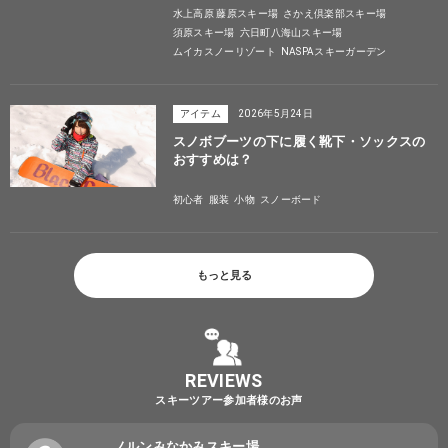
水上高原 藤原スキー場
さかえ倶楽部スキー場
須原スキー場
六日町八海山スキー場
ムイカスノーリゾート
NASPAスキーガーデン
アイテム
2026年5月24日
スノボブーツの下に履く靴下・ソックスの
おすすめは？
初心者
服装
小物
スノーボード
もっと見る
REVIEWS
スキーツアー参加者様のお声
ノルンみなかみスキー場