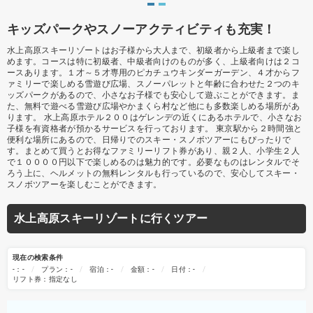
キッズパークやスノーアクティビティも充実！
水上高原スキーリゾートはお子様から大人まで、初級者から上級者まで楽し
めます。コースは特に初級者、中級者向けのものが多く、上級者向けは２コ
ースあります。１才～５才専用のピカチュウキンダーガーデン、４才からフ
ァミリーで楽しめる雪遊び広場、スノーパレットと年齢に合わせた２つのキ
ッズパークがあるので、小さなお子様でも安心して遊ぶことができます。ま
た、無料で遊べる雪遊び広場やかまくら村など他にも多数楽しめる場所があ
ります。 水上高原ホテル２００はゲレンデの近くにあるホテルで、小さなお
子様を有資格者が預かるサービスを行っております。 東京駅から２時間強と
便利な場所にあるので、日帰りでのスキー・スノボツアーにもぴったりで
す。まとめて買うとお得なファミリーリフト券があり、親２人、小学生２人
で１００００円以下で楽しめるのは魅力的です。必要なものはレンタルでそ
ろう上に、ヘルメットの無料レンタルも行っているので、安心してスキー・
スノボツアーを楽しむことができます。
水上高原スキーリゾートに行くツアー
現在の検索条件
-：-
プラン：-
宿泊：-
金額：-
日付：-
リフト券：指定なし