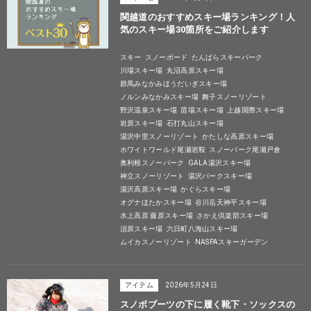
関越道のおすすめスキー場ランキング！人
気のスキー場30箇所をご紹介します
スキー
スノーボード
たんばらスキーパーク
川場スキー場
丸沼高原スキー場
群馬みなかみほうだいぎスキー場
ノルンみなかみスキー場
舞子スノーリゾート
野沢温泉スキー場
苗場スキー場
上越国際スキー場
岩原スキー場
石打丸山スキー場
湯沢中里スノーリゾート
かたしな高原スキー場
ホワイトワールド尾瀬岩鞍
スノーパーク尾瀬戸倉
奥利根スノーパーク
GALA湯沢スキー場
神立スノーリゾート
湯沢パークスキー場
湯沢高原スキー場
かぐらスキー場
オグナほたかスキー場
谷川岳天神平スキー場
水上高原 藤原スキー場
さかえ倶楽部スキー場
須原スキー場
六日町八海山スキー場
ムイカスノーリゾート
NASPAスキーガーデン
アイテム
2026年5月24日
スノボブーツの下に履く靴下・ソックスの