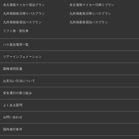
名古屋発マイカー宿泊プラン
名古屋発マイカー日帰りプラン
九州発朝発日帰りバスプラン
九州発夜発日帰りバスプラン
九州発朝発宿泊バスプラン
九州発夜発宿泊バスプラン
リフト券・割引券
バス集合場所一覧
ツアーインフォメーション
親権者同意書
お支払い方法について
安全運行の取り組み
よくある質問
お問い合わせ
国内旅行条件