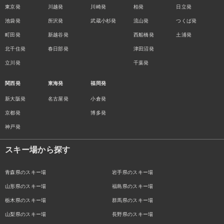
東京発
川越発
川崎発
柏発
日立発
池袋発
所沢発
武蔵小杉発
流山発
つくば発
町田発
新越谷発
西船橋発
土浦発
北千住発
春日部発
津田沼発
立川発
千葉発
関西発
東海発
福岡発
新大阪発
名古屋発
小倉発
京都発
博多発
神戸発
スキー場から探す
青森県のスキー場
岩手県のスキー場
山形県のスキー場
福島県のスキー場
栃木県のスキー場
群馬県のスキー場
山梨県のスキー場
長野県のスキー場