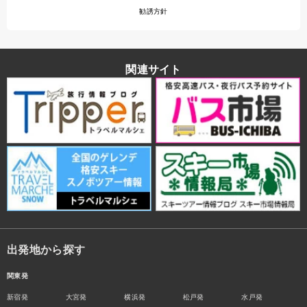
勧誘方針
関連サイト
出発地から探す
関東発
新宿発
大宮発
横浜発
松戸発
水戸発