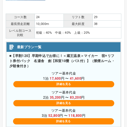
コース数
24
リフト数
29
最長滑走距離
10,000m
最大斜度
38
レベル別コース
初級：40% 中級：40% 上級：20%
比較
最新プラン一覧
■【早割120】早期申込でお得に！＜蔵王温泉＞マイカー 宿+リフ
ト券付パック 名湯舎 創【和室10畳（バス付）】（禁煙ルーム・
夕朝食付き）
ツアー基本代金
1泊
17,600
円 〜
41,600
円
詳細を見る
ツアー基本代金
2泊
35,200
円 〜
83,200
円
詳細を見る
ツアー基本代金
3泊
52,800
円 〜
118,800
円
詳細を見る