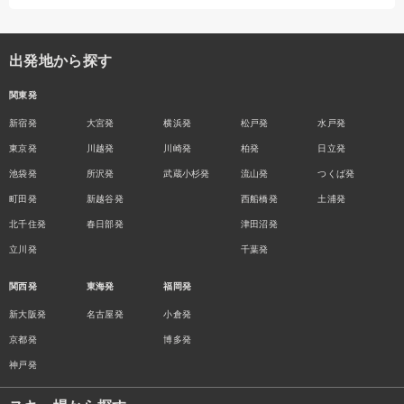
出発地から探す
関東発
新宿発
大宮発
横浜発
松戸発
水戸発
東京発
川越発
川崎発
柏発
日立発
池袋発
所沢発
武蔵小杉発
流山発
つくば発
町田発
新越谷発
西船橋発
土浦発
北千住発
春日部発
津田沼発
立川発
千葉発
関西発
東海発
福岡発
新大阪発
名古屋発
小倉発
京都発
博多発
神戸発