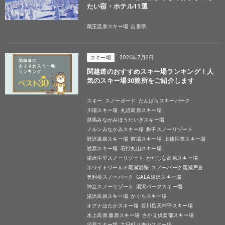
たい宿・ホテル11選
蔵王温泉スキー場
山形県
スキー場
2026年7月2日
関越道のおすすめスキー場ランキング！人
気のスキー場30箇所をご紹介します
スキー
スノーボード
たんばらスキーパーク
川場スキー場
丸沼高原スキー場
群馬みなかみほうだいぎスキー場
ノルンみなかみスキー場
舞子スノーリゾート
野沢温泉スキー場
苗場スキー場
上越国際スキー場
岩原スキー場
石打丸山スキー場
湯沢中里スノーリゾート
かたしな高原スキー場
ホワイトワールド尾瀬岩鞍
スノーパーク尾瀬戸倉
奥利根スノーパーク
GALA湯沢スキー場
神立スノーリゾート
湯沢パークスキー場
湯沢高原スキー場
かぐらスキー場
オグナほたかスキー場
谷川岳天神平スキー場
水上高原 藤原スキー場
さかえ倶楽部スキー場
須原スキー場
六日町八海山スキー場