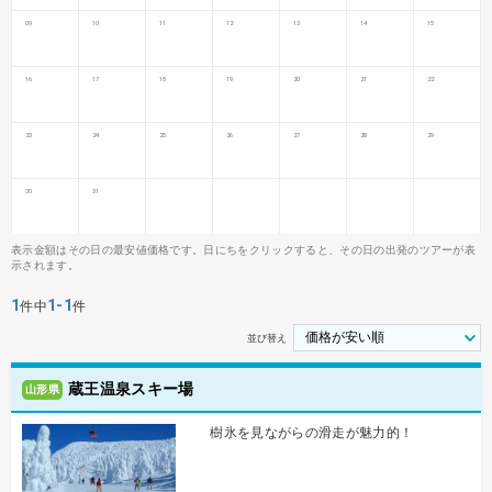
09
10
11
12
13
14
15
16
17
18
19
20
21
22
23
24
25
26
27
28
29
30
31
表示金額はその日の最安値価格です。日にちをクリックすると、その日の出発のツアーが表
示されます。
1
1-1
件中
件
並び替え
蔵王温泉スキー場
山形県
樹氷を見ながらの滑走が魅力的！