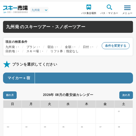
バス集合場所
バス・マイカー
メニュー
九州発 のスキーツアー・スノボーツアー
現在の検索条件
条件を変更する
九州発：-
プラン：-
宿泊：-
金額：-
日付：-
目的地：-
スキー場：-
リフト券：指定なし
プランを選択してください
マイカー＋宿
2026年 08月の最安値カレンダー
前の月
次の月
日
月
火
水
木
金
土
01
02
03
04
05
06
07
08