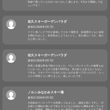
幹線で通っていたのがバカバカしく感じます。4月まで開催してほ
しいです！
佐久スキーガーデンパラダ
参加日2026年3月7日
リフト券パックですが参加してスキー場受付、浴場受付ともに名前
を聞かれました。転売防止にとてもいいし、安心感というか、楽だ
なと思いました。
佐久スキーガーデンパラダ
参加日2026年3月7日
非常に安価な料金で助かりました。ゲレンデレストランの食事もお
いしかった。とんかつ定食1600円は，良心的とも言えなくもない
ですね。スキーブーツを当たらないものを持って行ったので，たっ
ぷり４時間くらい滑りました。楽しかったです。
ノルンみなかみスキー場
参加日2026年3月5日
今回初めてバスツアーを利用してみました。値段が安いですし、行
き帰りの運転が無いので良さそうだなと以前から興味を持っていま
した。到着後、運転士さんと少し雑談をしましたが、とても丁寧に