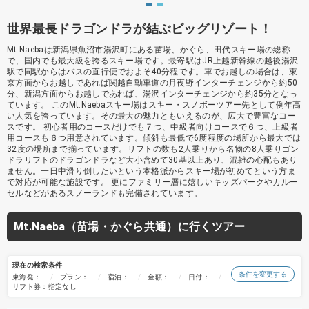
世界最長ドラゴンドラが結ぶビッグリゾート！
Mt.Naebaは新潟県魚沼市湯沢町にある苗場、かぐら、田代スキー場の総称
で、国内でも最大級を誇るスキー場です。最寄駅はJR上越新幹線の越後湯沢
駅で同駅からはバスの直行便でおよそ40分程です。車でお越しの場合は、東
京方面からお越しであれば関越自動車道の月夜野インターチェンジから約50
分、新潟方面からお越しであれば、湯沢インターチェンジから約35分となっ
ています。 このMt.Naebaスキー場はスキー・スノボーツアー先として例年高
い人気を誇っています。その最大の魅力ともいえるのが、広大で豊富なコー
スです。 初心者用のコースだけでも７つ、中級者向けコースで６つ、上級者
用コースも６つ用意されています。傾斜も最低で6度程度の場所から最大では
32度の場所まで揃っています。リフトの数も2人乗りから名物の8人乗りゴン
ドラリフトのドラゴンドラなど大小含めて30基以上あり、混雑の心配もあり
ません。一日中滑り倒したいという本格派からスキー場が初めてという方ま
で対応が可能な施設です。 更にファミリー層に嬉しいキッズパークやカルー
セルなどがあるスノーランドも完備されています。
Mt.Naeba（苗場・かぐら共通）に行くツアー
現在の検索条件
条件を変更する
東海発：-
プラン：-
宿泊：-
金額：-
日付：-
リフト券：指定なし