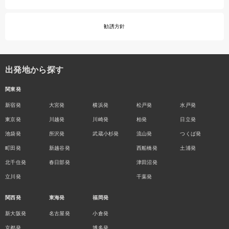
勧誘方針
出発地から探す
関東発
新宿発
大宮発
横浜発
松戸発
水戸発
東京発
川越発
川崎発
柏発
日立発
池袋発
所沢発
武蔵小杉発
流山発
つくば発
町田発
新越谷発
西船橋発
土浦発
北千住発
春日部発
津田沼発
立川発
千葉発
関西発
東海発
福岡発
新大阪発
名古屋発
小倉発
京都発
博多発