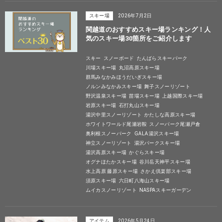
スキー場
2026年7月2日
関越道のおすすめスキー場ランキング！人
気のスキー場30箇所をご紹介します
スキー
スノーボード
たんばらスキーパーク
川場スキー場
丸沼高原スキー場
群馬みなかみほうだいぎスキー場
ノルンみなかみスキー場
舞子スノーリゾート
野沢温泉スキー場
苗場スキー場
上越国際スキー場
岩原スキー場
石打丸山スキー場
湯沢中里スノーリゾート
かたしな高原スキー場
ホワイトワールド尾瀬岩鞍
スノーパーク尾瀬戸倉
奥利根スノーパーク
GALA湯沢スキー場
神立スノーリゾート
湯沢パークスキー場
湯沢高原スキー場
かぐらスキー場
オグナほたかスキー場
谷川岳天神平スキー場
水上高原 藤原スキー場
さかえ倶楽部スキー場
須原スキー場
六日町八海山スキー場
ムイカスノーリゾート
NASPAスキーガーデン
アイテム
2026年5月24日