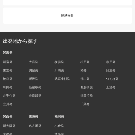
勧誘方針
出発地から探す
関東発
新宿発
大宮発
横浜発
松戸発
水戸発
東京発
川越発
川崎発
柏発
日立発
池袋発
所沢発
武蔵小杉発
流山発
つくば発
町田発
新越谷発
西船橋発
土浦発
北千住発
春日部発
津田沼発
立川発
千葉発
関西発
東海発
福岡発
新大阪発
名古屋発
小倉発
京都発
博多発