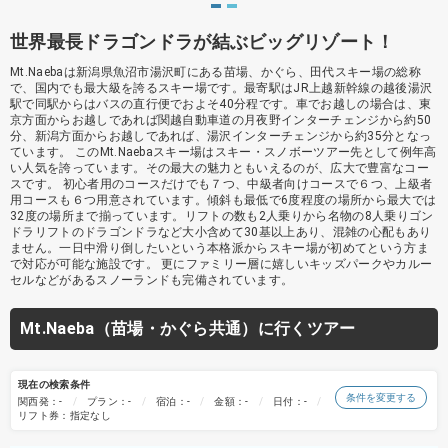
世界最長ドラゴンドラが結ぶビッグリゾート！
Mt.Naebaは新潟県魚沼市湯沢町にある苗場、かぐら、田代スキー場の総称
で、国内でも最大級を誇るスキー場です。最寄駅はJR上越新幹線の越後湯沢
駅で同駅からはバスの直行便でおよそ40分程です。車でお越しの場合は、東
京方面からお越しであれば関越自動車道の月夜野インターチェンジから約50
分、新潟方面からお越しであれば、湯沢インターチェンジから約35分となっ
ています。 このMt.Naebaスキー場はスキー・スノボーツアー先として例年高
い人気を誇っています。その最大の魅力ともいえるのが、広大で豊富なコー
スです。 初心者用のコースだけでも７つ、中級者向けコースで６つ、上級者
用コースも６つ用意されています。傾斜も最低で6度程度の場所から最大では
32度の場所まで揃っています。リフトの数も2人乗りから名物の8人乗りゴン
ドラリフトのドラゴンドラなど大小含めて30基以上あり、混雑の心配もあり
ません。一日中滑り倒したいという本格派からスキー場が初めてという方ま
で対応が可能な施設です。 更にファミリー層に嬉しいキッズパークやカルー
セルなどがあるスノーランドも完備されています。
Mt.Naeba（苗場・かぐら共通）に行くツアー
現在の検索条件
条件を変更する
関西発：-
プラン：-
宿泊：-
金額：-
日付：-
リフト券：指定なし