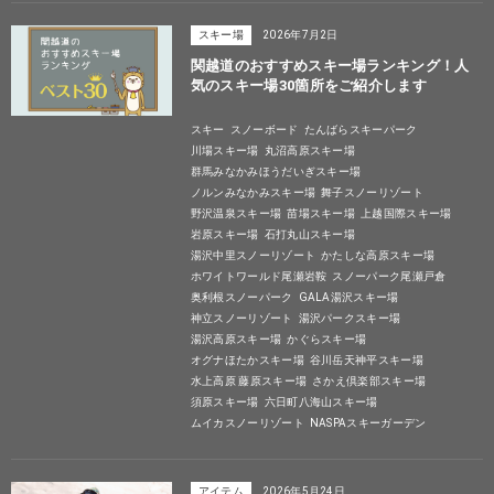
スキー場
2026年7月2日
関越道のおすすめスキー場ランキング！人
気のスキー場30箇所をご紹介します
スキー
スノーボード
たんばらスキーパーク
川場スキー場
丸沼高原スキー場
群馬みなかみほうだいぎスキー場
ノルンみなかみスキー場
舞子スノーリゾート
野沢温泉スキー場
苗場スキー場
上越国際スキー場
岩原スキー場
石打丸山スキー場
湯沢中里スノーリゾート
かたしな高原スキー場
ホワイトワールド尾瀬岩鞍
スノーパーク尾瀬戸倉
奥利根スノーパーク
GALA湯沢スキー場
神立スノーリゾート
湯沢パークスキー場
湯沢高原スキー場
かぐらスキー場
オグナほたかスキー場
谷川岳天神平スキー場
水上高原 藤原スキー場
さかえ倶楽部スキー場
須原スキー場
六日町八海山スキー場
ムイカスノーリゾート
NASPAスキーガーデン
アイテム
2026年5月24日