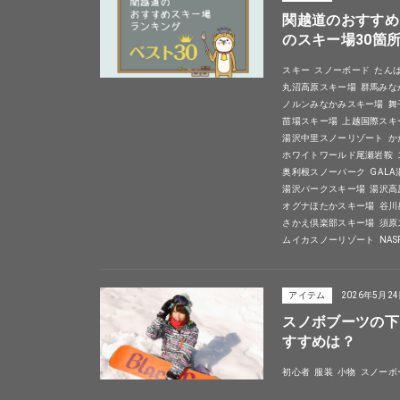
関越道のおすすめ
のスキー場30箇
スキー
スノーボード
たん
丸沼高原スキー場
群馬みな
ノルンみなかみスキー場
舞
苗場スキー場
上越国際スキ
湯沢中里スノーリゾート
か
ホワイトワールド尾瀬岩鞍
奥利根スノーパーク
GAL
湯沢パークスキー場
湯沢高
オグナほたかスキー場
谷川
さかえ倶楽部スキー場
須原
ムイカスノーリゾート
NA
アイテム
2026年5月2
スノボブーツの下
すすめは？
初心者
服装
小物
スノーボ