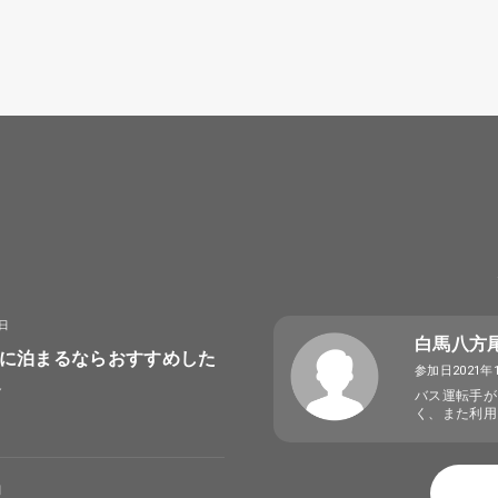
8日
白馬八方
に泊まるならおすすめした
参加日2021年
選
バス運転手が
く、また利用
日