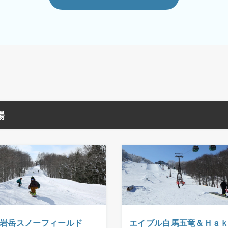
場
岩岳スノーフィールド
エイブル白馬五竜＆Ｈａ