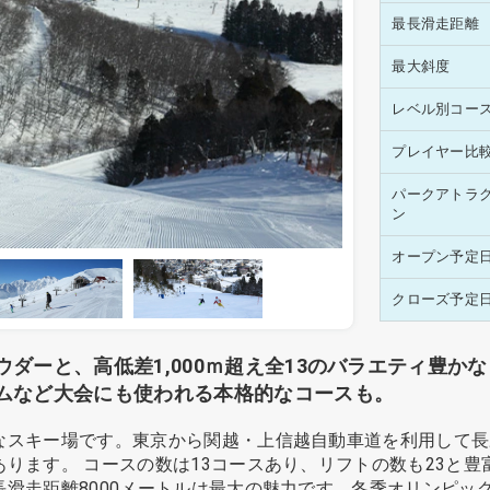
最長滑走距離
最大斜度
レベル別コー
プレイヤー比
パークアトラ
ン
オープン予定
クローズ予定
ーと、高低差1,000ｍ超え全13のバラエティ豊かな
ムなど大会にも使われる本格的なコースも。
なスキー場です。東京から関越・上信越自動車道を利用して長
ります。 コースの数は13コースあり、リフトの数も23と
滑走距離8000メートルは最大の魅力です。冬季オリンピッ