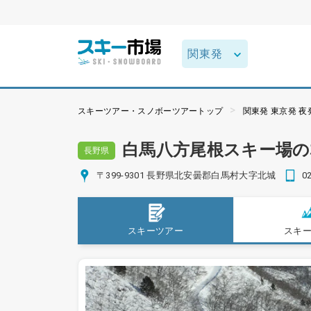
スキーツアー・スノボーツアートップ
関東発 東京発 
白馬八方尾根スキー場
長野県
〒399-9301 長野県北安曇郡白馬村大字北城
0
スキーツアー
スキ