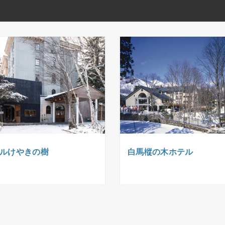
ルけやきの樹
白馬樅の木ホテル