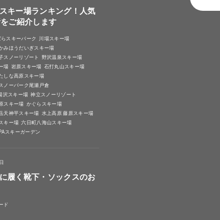
スキー場ランキング！人気
所をご紹介します
ばらスキーパーク
川場スキー場
かみほうだいぎスキー場
子スノーリゾート
野沢温泉スキー場
ー場
岩原スキー場
石打丸山スキー場
たしな高原スキー場
スノーパーク尾瀬戸倉
A湯沢スキー場
神立スノーリゾート
原スキー場
かぐらスキー場
岳天神平スキー場
水上高原 藤原スキー場
スキー場
六日町八海山スキー場
SPAスキーガーデン
4日
に履く靴下・ソックスのお
ード