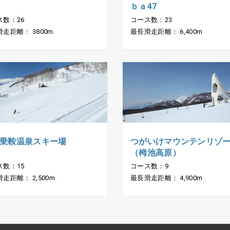
ｂａ47
ス数：26
コース数：23
走距離： 3800m
最長滑走距離： 6,400m
乗鞍温泉スキー場
つがいけマウンテンリゾ
（栂池高原）
ス数：15
コース数：9
走距離： 2,500m
最長滑走距離： 4,900m