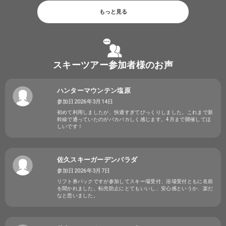
もっと見る
スキーツアー参加者様のお声
ハンターマウンテン塩原
参加日2026年3月14日
初めて利用しましたが、快適すぎてびっくりしました。これまで新
幹線で通っていたのがバカバカしく感じます。4月まで開催してほ
しいです！
佐久スキーガーデンパラダ
参加日2026年3月7日
リフト券パックですが参加してスキー場受付、浴場受付ともに名前
を聞かれました。転売防止にとてもいいし、安心感というか、楽だ
なと思いました。