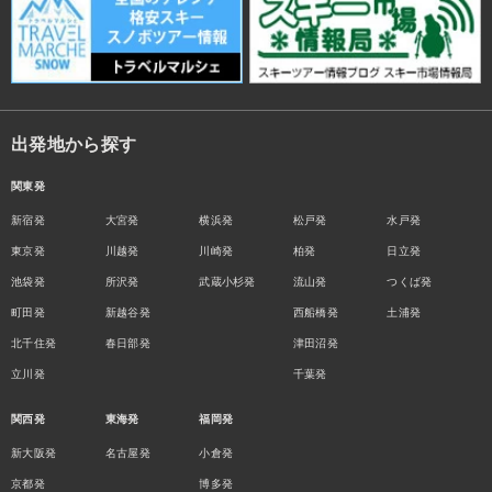
出発地から探す
関東発
新宿発
大宮発
横浜発
松戸発
水戸発
東京発
川越発
川崎発
柏発
日立発
池袋発
所沢発
武蔵小杉発
流山発
つくば発
町田発
新越谷発
西船橋発
土浦発
北千住発
春日部発
津田沼発
立川発
千葉発
関西発
東海発
福岡発
新大阪発
名古屋発
小倉発
京都発
博多発