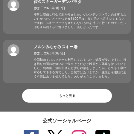
佐久スキーガーデンパラダ
参加日2026年3月7日
非常に安価な料金で助かりました。ゲレンデレストランの食事もお
いしかった。とんかつ定食1600円は，良心的とも言えなくもない
ですね。スキーブーツを当たらないものを持って行ったので，たっ
ぷり４時間くらい滑りました。楽しかったです。
ノルンみなかみスキー場
参加日2026年3月5日
今回初めてバスツアーを利用してみました。値段が安いですし、行
き帰りの運転が無いので良さそうだなと以前から興味を持っていま
した。到着後、運転士さんと少し雑談をしましたが、とても丁寧に
対応して下さる方でした。当然ではありますが、往復とも運転に全
く不安はありませんでした。ありがとうございました。
もっと見る
公式ソーシャルページ