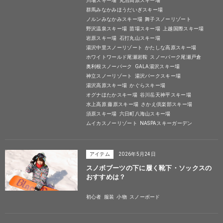
川場スキー場
丸沼高原スキー場
群馬みなかみほうだいぎスキー場
ノルンみなかみスキー場
舞子スノーリゾート
野沢温泉スキー場
苗場スキー場
上越国際スキー場
岩原スキー場
石打丸山スキー場
湯沢中里スノーリゾート
かたしな高原スキー場
ホワイトワールド尾瀬岩鞍
スノーパーク尾瀬戸倉
奥利根スノーパーク
GALA湯沢スキー場
神立スノーリゾート
湯沢パークスキー場
湯沢高原スキー場
かぐらスキー場
オグナほたかスキー場
谷川岳天神平スキー場
水上高原 藤原スキー場
さかえ倶楽部スキー場
須原スキー場
六日町八海山スキー場
ムイカスノーリゾート
NASPAスキーガーデン
アイテム
2026年5月24日
スノボブーツの下に履く靴下・ソックスの
おすすめは？
初心者
服装
小物
スノーボード