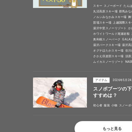
スキー
スノーボード
たん
丸沼高原スキー場
群馬みな
ノルンみなかみスキー場
舞
苗場スキー場
上越国際スキ
湯沢中里スノーリゾート
か
ホワイトワールド尾瀬岩鞍
奥利根スノーパーク
GAL
湯沢パークスキー場
湯沢高
オグナほたかスキー場
谷川
さかえ倶楽部スキー場
須原
ムイカスノーリゾート
NA
アイテム
2026年5月2
スノボブーツの下
すすめは？
初心者
服装
小物
スノーボ
もっと見る