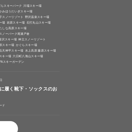
ばらスキーパーク
川場スキー場
かみほうだいぎスキー場
子スノーリゾート
野沢温泉スキー場
ー場
岩原スキー場
石打丸山スキー場
たしな高原スキー場
スノーパーク尾瀬戸倉
A湯沢スキー場
神立スノーリゾート
原スキー場
かぐらスキー場
岳天神平スキー場
水上高原 藤原スキー場
スキー場
六日町八海山スキー場
SPAスキーガーデン
4日
に履く靴下・ソックスのお
ード