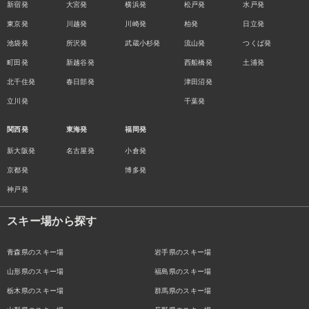
新宿発
大宮発
横浜発
松戸発
水戸発
東京発
川越発
川崎発
柏発
日立発
池袋発
所沢発
武蔵小杉発
流山発
つくば発
町田発
新越谷発
西船橋発
土浦発
北千住発
春日部発
津田沼発
立川発
千葉発
関西発
東海発
福岡発
新大阪発
名古屋発
小倉発
京都発
博多発
神戸発
スキー場から探す
青森県のスキー場
岩手県のスキー場
山形県のスキー場
福島県のスキー場
栃木県のスキー場
群馬県のスキー場