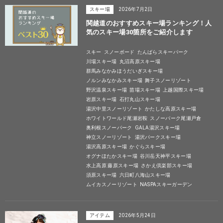
スキー場
2026年7月2日
関越道のおすすめスキー場ランキング！人
気のスキー場30箇所をご紹介します
スキー
スノーボード
たんばらスキーパーク
川場スキー場
丸沼高原スキー場
群馬みなかみほうだいぎスキー場
ノルンみなかみスキー場
舞子スノーリゾート
野沢温泉スキー場
苗場スキー場
上越国際スキー場
岩原スキー場
石打丸山スキー場
湯沢中里スノーリゾート
かたしな高原スキー場
ホワイトワールド尾瀬岩鞍
スノーパーク尾瀬戸倉
奥利根スノーパーク
GALA湯沢スキー場
神立スノーリゾート
湯沢パークスキー場
湯沢高原スキー場
かぐらスキー場
オグナほたかスキー場
谷川岳天神平スキー場
水上高原 藤原スキー場
さかえ倶楽部スキー場
須原スキー場
六日町八海山スキー場
ムイカスノーリゾート
NASPAスキーガーデン
アイテム
2026年5月24日