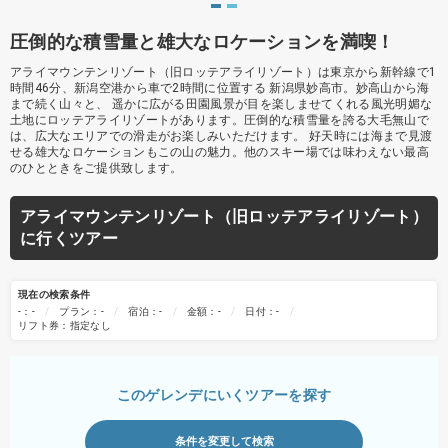
圧倒的な積雪量と雄大なロケーションを満喫！
アライマウンテンリゾート（旧ロッテアライリゾート）は東京から新幹線で1
時間46分、新潟空港から車で2時間に位置する 新潟県妙高市。妙高山から海
まで続く山々と、 遥かに広がる田園風景が目を楽しませてくれる風光明媚な
土地にロッテアライリゾートがあります。圧倒的な積雪量を誇る大毛無山で
は、広大なエリアでの滑走がお楽しみいただけます。 好天時には海まで見渡
せる雄大なロケーションもこの山の魅力。他のスキー場では味わえない最高
のひとときをご提供致します。
アライマウンテンリゾート（旧ロッテアライリゾート）
に行くツアー
現在の検索条件
-：-
プラン：-
宿泊：-
金額：-
日付：-
リフト券：指定なし
このゲレンデにいくツアーを探す
条件を変更して検索