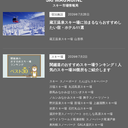
スキー市場情報局
宿泊施設
2026年7月28日
蔵王温泉スキー場に泊まるならおすすめし
たい宿・ホテル11選
蔵王温泉スキー場
山形県
スキー場
2026年7月2日
関越道のおすすめスキー場ランキング！人
気のスキー場30箇所をご紹介します
スキー
スノーボード
たんばらスキーパーク
川場スキー場
丸沼高原スキー場
群馬みなかみほうだいぎスキー場
ノルンみなかみスキー場
舞子スノーリゾート
野沢温泉スキー場
苗場スキー場
上越国際スキー場
岩原スキー場
石打丸山スキー場
湯沢中里スノーリゾート
かたしな高原スキー場
ホワイトワールド尾瀬岩鞍
スノーパーク尾瀬戸倉
奥利根スノーパーク
GALA湯沢スキー場