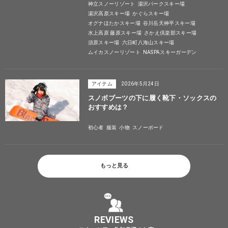
神立スノーリゾート
湯沢パークスキー場
湯沢高原スキー場
かぐらスキー場
オグナほたかスキー場
谷川岳天神平スキー場
水上高原 藤原スキー場
さかえ倶楽部スキー場
須原スキー場
六日町八海山スキー場
ムイカスノーリゾート
NASPAスキーガーデン
アイテム
2026年5月24日
スノボブーツの下に履く靴下・ソックスの
おすすめは？
初心者
服装
小物
スノーボード
もっと見る
REVIEWS