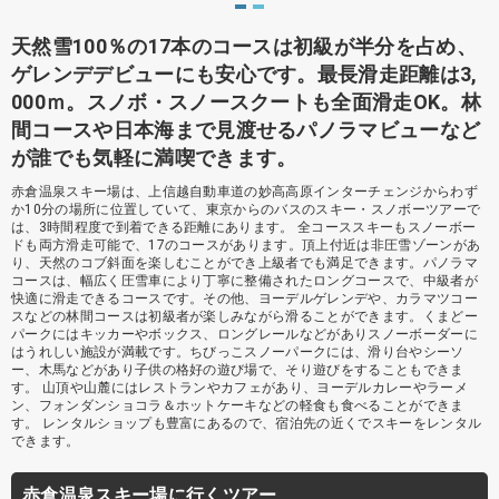
天然雪100％の17本のコースは初級が半分を占め、
ゲレンデデビューにも安心です。最長滑走距離は3,
000ｍ。スノボ・スノースクートも全面滑走OK。林
間コースや日本海まで見渡せるパノラマビューなど
が誰でも気軽に満喫できます。
赤倉温泉スキー場は、上信越自動車道の妙高高原インターチェンジからわず
か10分の場所に位置していて、東京からのバスのスキー・スノボーツアーで
は、3時間程度で到着できる距離にあります。 全コーススキーもスノーボー
ドも両方滑走可能で、17のコースがあります。頂上付近は非圧雪ゾーンがあ
り、天然のコブ斜面を楽しむことができ上級者でも満足できます。パノラマ
コースは、幅広く圧雪車により丁寧に整備されたロングコースで、中級者が
快適に滑走できるコースです。その他、ヨーデルゲレンデや、カラマツコー
スなどの林間コースは初級者が楽しみながら滑ることができます。くまどー
パークにはキッカーやボックス、ロングレールなどがありスノーボーダーに
はうれしい施設が満載です。ちびっこスノーパークには、滑り台やシーソ
ー、木馬などがあり子供の格好の遊び場で、そり遊びをすることもできま
す。 山頂や山麓にはレストランやカフェがあり、ヨーデルカレーやラーメ
ン、フォンダンショコラ＆ホットケーキなどの軽食も食べることができま
す。 レンタルショップも豊富にあるので、宿泊先の近くでスキーをレンタル
できます。
赤倉温泉スキー場に行くツアー