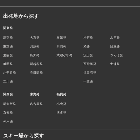
出発地から探す
関東発
新宿発
大宮発
横浜発
松戸発
水戸発
東京発
川越発
川崎発
柏発
日立発
池袋発
所沢発
武蔵小杉発
流山発
つくば発
町田発
新越谷発
西船橋発
土浦発
北千住発
春日部発
津田沼発
立川発
千葉発
関西発
東海発
福岡発
新大阪発
名古屋発
小倉発
京都発
博多発
神戸発
スキー場から探す