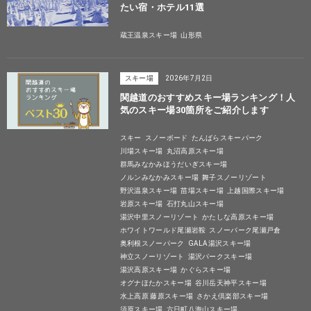
たい宿・ホテル11選
蔵王温泉スキー場
山形県
スキー場
2026年7月2日
関越道のおすすめスキー場ランキング！人
気のスキー場30箇所をご紹介します
スキー
スノーボード
たんばらスキーパーク
川場スキー場
丸沼高原スキー場
群馬みなかみほうだいぎスキー場
ノルンみなかみスキー場
舞子スノーリゾート
野沢温泉スキー場
苗場スキー場
上越国際スキー場
岩原スキー場
石打丸山スキー場
湯沢中里スノーリゾート
かたしな高原スキー場
ホワイトワールド尾瀬岩鞍
スノーパーク尾瀬戸倉
奥利根スノーパーク
GALA湯沢スキー場
神立スノーリゾート
湯沢パークスキー場
湯沢高原スキー場
かぐらスキー場
オグナほたかスキー場
谷川岳天神平スキー場
水上高原 藤原スキー場
さかえ倶楽部スキー場
須原スキー場
六日町八海山スキー場