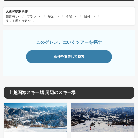
現在の検索条件
関東発：-
プラン：-
宿泊：-
金額：-
日付：-
リフト券：指定なし
このゲレンデにいくツアーを探す
条件を変更して検索
上越国際スキー場 周辺のスキー場