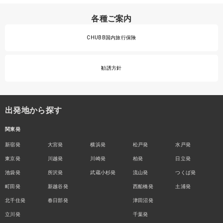
各種ご案内
CHUBB国内旅行保険
勧誘方針
出発地から探す
関東発
新宿発
大宮発
横浜発
松戸発
水戸発
東京発
川越発
川崎発
柏発
日立発
池袋発
所沢発
武蔵小杉発
流山発
つくば発
町田発
新越谷発
西船橋発
土浦発
北千住発
春日部発
津田沼発
立川発
千葉発