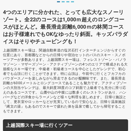
4つのエリアに分かれた、とっても広大なスノーリ
ゾート。全22のコースは1,000ｍ超えのロングコー
スがほとんど。最長滑走距離6,000ｍの林間コース
はお子様連れでもOKなゆったり斜面。キッズパラダ
イスはそりやチュービングも！
上越国際スキー場は、関越自動車道の塩沢石打インターチェンジからすぐの
位置にあり、首都圏などからの日帰りや宿泊セットのバスのスキー・スノボ
ーツアーが多数あります。 上越国際スキー場は、フォレストゾーン・パノラ
マゾーン・マザーズゾーン・アクティブゾーンの4つのエリアで構成される大
規模なスキー場です。中級者・初級者コースを中心としたゲレンデで、初心
者でも山頂に行くことができます。特に山頂は、午前中に行くとフカフカの
パウダースノーを楽しみながら滑走できるのが醍醐味です。また、最長滑走
距離が6000メートルとロングコースであることも魅力です。アクティブゾー
ンの大別当ゲレンデは、最大斜度38度のコブ斜面で上級者でも充分に滑り応
えのあるコースです。 山麓や山の中腹には数多くのレストランがあり、ハン
バーグなどの洋食からラーメンなど様々な料理を楽しめます。 日帰り施設と
して、更衣室やロッカーなどが充実しているので安心な上、日帰り温泉施設
『縄文の湯』もあるのでスキーで疲れた体を温泉で癒してから帰宅すること
もできます。
上越国際スキー場に行くツアー