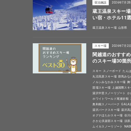
宿泊施設
2026年7月2
蔵王温泉スキー場
い宿・ホテル11
蔵王温泉スキー場
山形県
スキー場
2026年7月2
関越道のおすすめ
のスキー場30箇
スキー
スノーボード
たん
丸沼高原スキー場
群馬みな
ノルンみなかみスキー場
舞
苗場スキー場
上越国際スキ
湯沢中里スノーリゾート
か
ホワイトワールド尾瀬岩鞍
奥利根スノーパーク
GAL
湯沢パークスキー場
湯沢高
オグナほたかスキー場
谷川
さかえ倶楽部スキー場
須原
ムイカスノーリゾート
NA