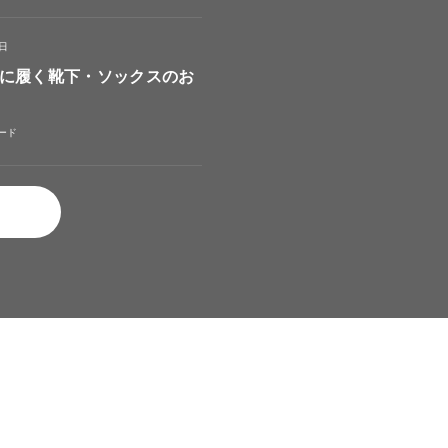
4日
に履く靴下・ソックスのお
ード