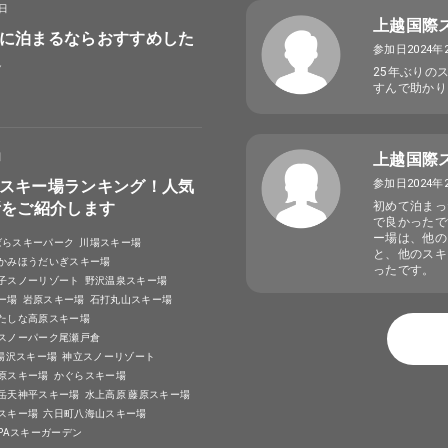
8日
上越国際
に泊まるならおすすめした
参加日2024年
選
25年ぶりの
すんで助かり
上越国際
日
スキー場ランキング！人気
参加日2024年
所をご紹介します
初めて泊まっ
で良かったで
ー場は、他の
ばらスキーパーク
川場スキー場
と、他のスキ
かみほうだいぎスキー場
ったです。
子スノーリゾート
野沢温泉スキー場
ー場
岩原スキー場
石打丸山スキー場
たしな高原スキー場
スノーパーク尾瀬戸倉
A湯沢スキー場
神立スノーリゾート
原スキー場
かぐらスキー場
岳天神平スキー場
水上高原 藤原スキー場
スキー場
六日町八海山スキー場
SPAスキーガーデン