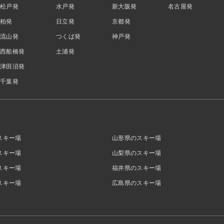
松戸発
水戸発
新大阪発
名古屋発
柏発
日立発
京都発
流山発
つくば発
神戸発
西船橋発
土浦発
津田沼発
千葉発
スキー場
山形県のスキー場
スキー場
山梨県のスキー場
スキー場
福井県のスキー場
スキー場
広島県のスキー場