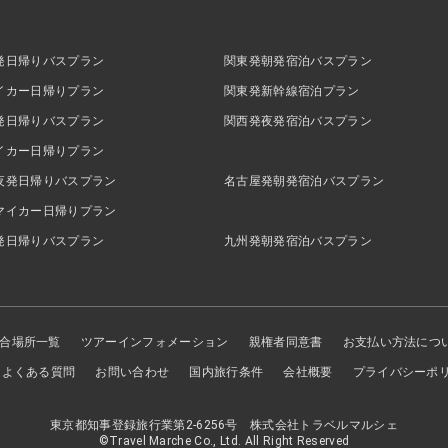
発日帰りバスプラン
関東発朝発宿泊バスプラン
イカー日帰りプラン
関東発新幹線宿泊プラン
発日帰りバスプラン
関西発夜発宿泊バスプラン
イカー日帰りプラン
夜発日帰りバスプラン
名古屋発朝発宿泊バスプラン
マイカー日帰りプラン
発日帰りバスプラン
九州発朝発宿泊バスプラン
合場所一覧
ツアーインフォメーション
親権者同意書
お支払い方法につ
よくある質問
お問い合わせ
国内旅行条件
会社概要
プライバシーポ
東京都知事登録旅行業第2-6256号 株式会社トラベルマルシェ
©Travel Marche Co., Ltd. All Right Reserved