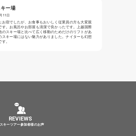
スキー場
月11日
たお宿でしたが、お食事もおいしく従業員の方も大変親
です。お風呂やお部屋も清潔で良かったです。上越国際
他のスキー場と比べて広く移動のためだけのリフトがあ
のスキー場にはない魅力がありました。ナイターも幻想
です。
REVIEWS
スキーツアー参加者様のお声