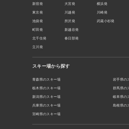
新宿発
大宮発
横浜発
東京発
川越発
川崎発
池袋発
所沢発
武蔵小杉発
町田発
新越谷発
北千住発
春日部発
立川発
スキー場から探す
青森県のスキー場
岩手県の
栃木県のスキー場
群馬県の
新潟県のスキー場
岐阜県の
兵庫県のスキー場
島根県の
宮崎県のスキー場