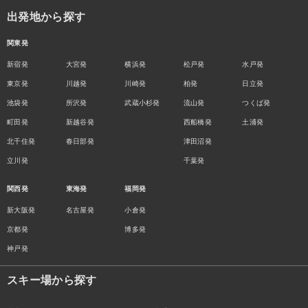
出発地から探す
関東発
新宿発
大宮発
横浜発
松戸発
水戸発
東京発
川越発
川崎発
柏発
日立発
池袋発
所沢発
武蔵小杉発
流山発
つくば発
町田発
新越谷発
西船橋発
土浦発
北千住発
春日部発
津田沼発
立川発
千葉発
関西発
東海発
福岡発
新大阪発
名古屋発
小倉発
京都発
博多発
神戸発
スキー場から探す