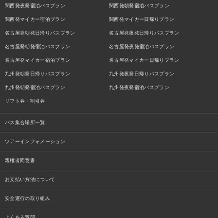
関西発夜発宿泊バスプラン
関西発朝発宿泊バスプラン
関西発マイカー宿泊プラン
関西発マイカー日帰りプラン
名古屋発朝発日帰りバスプラン
名古屋発夜発日帰りバスプラン
名古屋発朝発宿泊バスプラン
名古屋発夜発宿泊バスプラン
名古屋発マイカー宿泊プラン
名古屋発マイカー日帰りプラン
九州発朝発日帰りバスプラン
九州発夜発日帰りバスプラン
九州発朝発宿泊バスプラン
九州発夜発宿泊バスプラン
リフト券・割引券
バス集合場所一覧
ツアーインフォメーション
親権者同意書
お支払い方法について
安全運行の取り組み
よくある質問