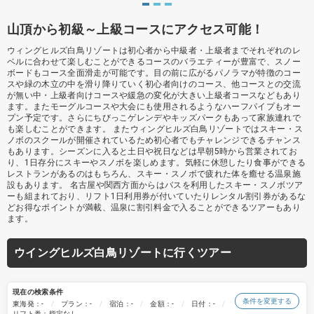
山頂から初級～上級コースにアクセス可能！
ウィングヒルズ白鳥リゾートは初心者から中級者・上級者までそれぞれのレ
ベルに合わせて楽しむことができるコースのバラエティーが豊富で、スノー
ボードもコース全面滑走が可能です。目の前に広がるパノラマが特徴のコー
スや緑の木立の中を滑り降りていく初心者向けのコース、他コースとの交流
が無い中・上級者向けコースや緩急の変化が大きい上級者コースなどもあり
ます。またモーグルコースや大会にも使用されるようなハーフパイプもオー
プン予定です。さらにちびっこゲレンデやキッズパークもあって家族連れで
も楽しむことができます。 またウィングヒルズ白鳥リゾートではスキー・ス
ノボのスクールが開催されているため初心者でもチャレンジできるチャンス
もあります。シーズンに入ると土日や祝日などは早朝5時から営業されてお
り、1日存分にスキーやスノボを楽しめます。気軽に休憩したり食事ができる
レストランがあるのはもちろん、スキー・スノボで疲れた体を癒せる温泉施
設もあります。 名古屋や関西方面からはバスを利用したスキー・スノボツア
ーも組まれており、リフト1日利用券が付いていたりレンタル割引券があるな
どお得なポイントが満載、温泉に割引料金で入ることができるツアーもあり
ます。
ウイングヒルズ白鳥リゾートに行くツアー
現在の検索条件
条件を変更する
東海発：-
プラン：-
宿泊：-
金額：-
日付：-
リフト券：指定なし