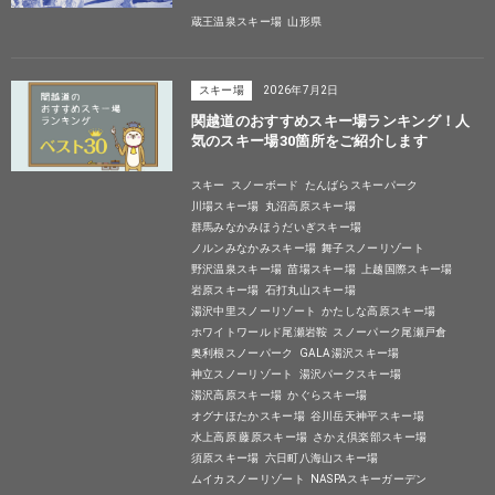
蔵王温泉スキー場
山形県
スキー場
2026年7月2日
関越道のおすすめスキー場ランキング！人
気のスキー場30箇所をご紹介します
スキー
スノーボード
たんばらスキーパーク
川場スキー場
丸沼高原スキー場
群馬みなかみほうだいぎスキー場
ノルンみなかみスキー場
舞子スノーリゾート
野沢温泉スキー場
苗場スキー場
上越国際スキー場
岩原スキー場
石打丸山スキー場
湯沢中里スノーリゾート
かたしな高原スキー場
ホワイトワールド尾瀬岩鞍
スノーパーク尾瀬戸倉
奥利根スノーパーク
GALA湯沢スキー場
神立スノーリゾート
湯沢パークスキー場
湯沢高原スキー場
かぐらスキー場
オグナほたかスキー場
谷川岳天神平スキー場
水上高原 藤原スキー場
さかえ倶楽部スキー場
須原スキー場
六日町八海山スキー場
ムイカスノーリゾート
NASPAスキーガーデン