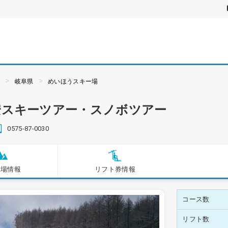
ぶ
岐阜県
めいほうスキー場
安スキーツアー・スノボツアー
0575-87-0030
ー場情報
リフト券情報
コース数
リフト数