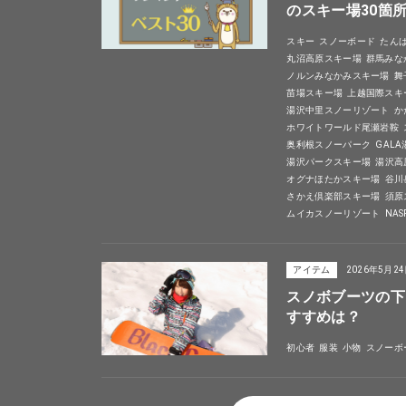
のスキー場30箇
スキー
スノーボード
たん
丸沼高原スキー場
群馬みな
ノルンみなかみスキー場
舞
苗場スキー場
上越国際スキ
湯沢中里スノーリゾート
か
ホワイトワールド尾瀬岩鞍
奥利根スノーパーク
GAL
湯沢パークスキー場
湯沢高
オグナほたかスキー場
谷川
さかえ倶楽部スキー場
須原
ムイカスノーリゾート
NA
アイテム
2026年5月2
スノボブーツの下
すすめは？
初心者
服装
小物
スノーボ