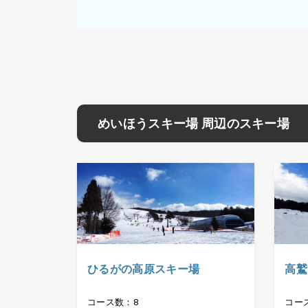
めいほうスキー場 周辺のスキー場
ひるがの高原スキー場
高鷲
コース数：8
コー