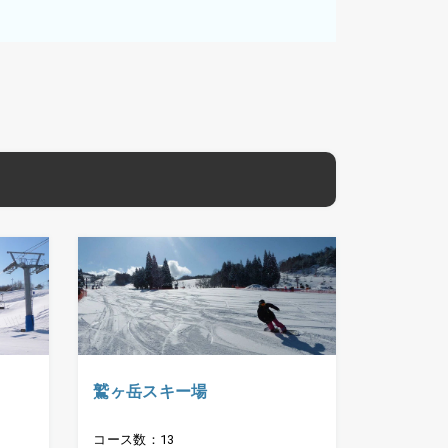
鷲ヶ岳スキー場
コース数：13