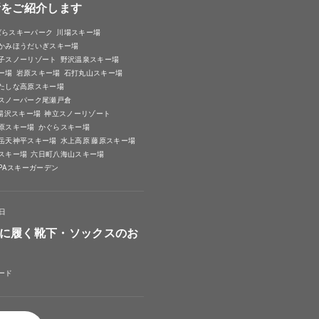
所をご紹介します
ばらスキーパーク
川場スキー場
かみほうだいぎスキー場
子スノーリゾート
野沢温泉スキー場
ー場
岩原スキー場
石打丸山スキー場
たしな高原スキー場
スノーパーク尾瀬戸倉
A湯沢スキー場
神立スノーリゾート
原スキー場
かぐらスキー場
岳天神平スキー場
水上高原 藤原スキー場
スキー場
六日町八海山スキー場
SPAスキーガーデン
4日
に履く靴下・ソックスのお
ード