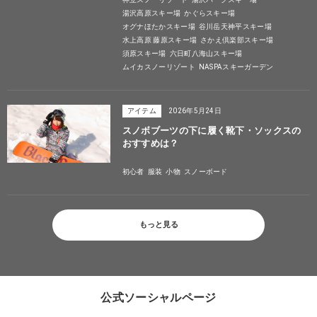
湯沢高原スキー場
かぐらスキー場
オグナほたかスキー場
谷川岳天神平スキー場
水上高原 藤原スキー場
さかえ倶楽部スキー場
須原スキー場
六日町八海山スキー場
ムイカスノーリゾート
NASPAスキーガーデン
アイテム
2026年5月24日
スノボブーツの下に履く靴下・ソックスの
おすすめは？
初心者
服装
小物
スノーボード
もっと見る
公式ソーシャルページ