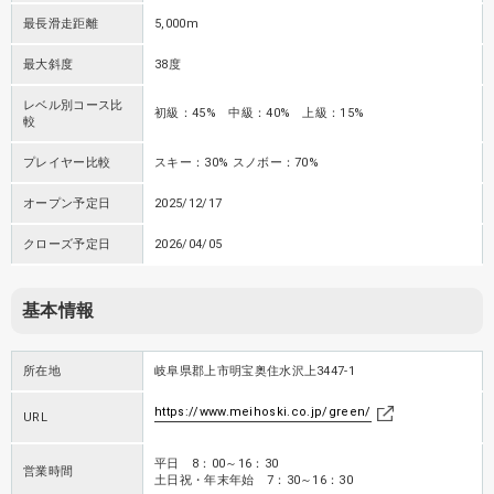
最長滑走距離
5,000m
最大斜度
38度
レベル別コース比
初級：45% 中級：40% 上級：15%
較
プレイヤー比較
スキー：30% スノボー：70%
オープン予定日
2025/12/17
クローズ予定日
2026/04/05
基本情報
所在地
岐阜県郡上市明宝奥住水沢上3447-1
https://www.meihoski.co.jp/green/
URL
平日 8：00～16：30
営業時間
土日祝・年末年始 7：30～16：30