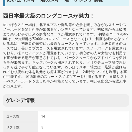
西日本最大級のロングコースが魅力！
めいほうスキー場は、北アルプスや御岳等の絶景を楽しみながらスキーやス
ノーボードを楽しむ事が出来るゲレンデとなっています。初級者から上級者
まで楽しむ事が出来る多彩なコースが用意されています。 初級者コースのa5
00は、滑走距離が5000mのロングコースとなっており、斜度も緩めとなって
いる為に、初級者の練習にも最適なコースとなっています。上級者向きのコ
ースでは、長いコブのコースも用意されています。スノーパークも用意され
ており、様々なアイテムが用意されています。初心者の人や女性でも利用す
る事が出来る場所が用意されており、パークスタッフからアドバイスを受け
る事が出来ます。キッズパークも用意されており、ソリやチューブ等で思い
っきり遊ぶ事が可能となっています。めいほうスキー場には、足湯が設けら
れており疲れた体を足元から癒す事が出来ます。24時間いつでも利用する事
が可能です。 関西出発のスキー・スノボツアーを利用する事で、日帰りスキ
ーやスノーボードを楽しむ事が可能となっています。朝と夜出発から選ぶ事
が出来ます。
ゲレンデ情報
コース数
14
リフト数
5