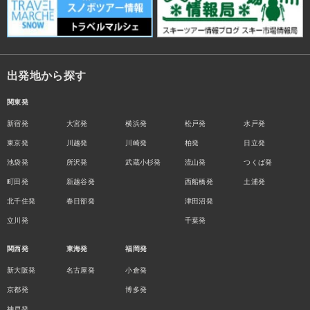
出発地から探す
関東発
新宿発
大宮発
横浜発
松戸発
水戸発
東京発
川越発
川崎発
柏発
日立発
池袋発
所沢発
武蔵小杉発
流山発
つくば発
町田発
新越谷発
西船橋発
土浦発
北千住発
春日部発
津田沼発
立川発
千葉発
関西発
東海発
福岡発
新大阪発
名古屋発
小倉発
京都発
博多発
神戸発