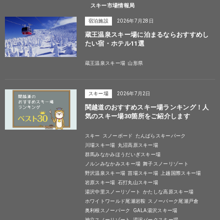
スキー市場情報局
宿泊施設
2026年7月28日
蔵王温泉スキー場に泊まるならおすすめし
たい宿・ホテル11選
蔵王温泉スキー場
山形県
スキー場
2026年7月2日
関越道のおすすめスキー場ランキング！人
気のスキー場30箇所をご紹介します
スキー
スノーボード
たんばらスキーパーク
川場スキー場
丸沼高原スキー場
群馬みなかみほうだいぎスキー場
ノルンみなかみスキー場
舞子スノーリゾート
野沢温泉スキー場
苗場スキー場
上越国際スキー場
岩原スキー場
石打丸山スキー場
湯沢中里スノーリゾート
かたしな高原スキー場
ホワイトワールド尾瀬岩鞍
スノーパーク尾瀬戸倉
奥利根スノーパーク
GALA湯沢スキー場
神立スノーリゾート
湯沢パークスキー場