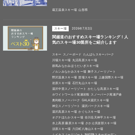
蔵王温泉スキー場
山形県
スキー場
2026年7月2日
関越道のおすすめスキー場ランキング！人
気のスキー場30箇所をご紹介します
スキー
スノーボード
たんばらスキーパーク
川場スキー場
丸沼高原スキー場
群馬みなかみほうだいぎスキー場
ノルンみなかみスキー場
舞子スノーリゾート
野沢温泉スキー場
苗場スキー場
上越国際スキー場
岩原スキー場
石打丸山スキー場
湯沢中里スノーリゾート
かたしな高原スキー場
ホワイトワールド尾瀬岩鞍
スノーパーク尾瀬戸倉
奥利根スノーパーク
GALA湯沢スキー場
神立スノーリゾート
湯沢パークスキー場
湯沢高原スキー場
かぐらスキー場
オグナほたかスキー場
谷川岳天神平スキー場
水上高原 藤原スキー場
さかえ倶楽部スキー場
須原スキー場
六日町八海山スキー場
ムイカスノーリゾート
NASPAスキーガーデン