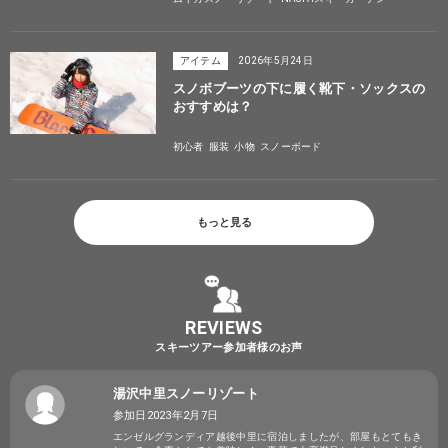
アイテム
2026年5月24日
スノボブーツの下に履く靴下・ソックスの
おすすめは？
初心者
服装
小物
スノーボード
もっと見る
REVIEWS
スキーツアー参加者様のお声
湯沢中里スノーリゾート
参加日2023年2月7日
エンゼルグランディア越後中里に宿泊しましたが、部屋もとてもき