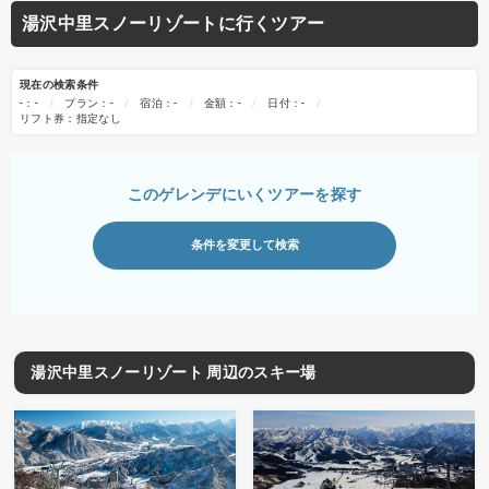
湯沢中里スノーリゾートに行くツアー
現在の検索条件
-：-
プラン：-
宿泊：-
金額：-
日付：-
リフト券：指定なし
このゲレンデにいくツアーを探す
条件を変更して検索
湯沢中里スノーリゾート 周辺のスキー場