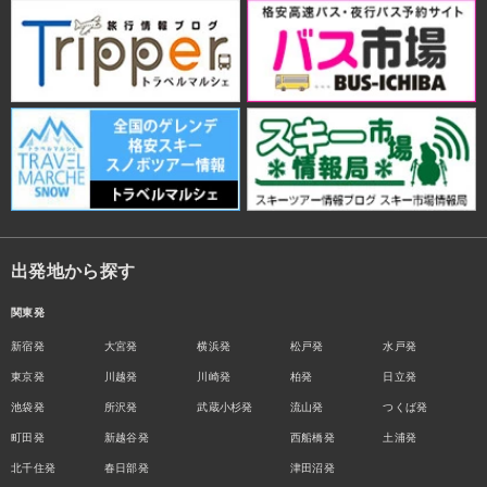
出発地から探す
関東発
新宿発
大宮発
横浜発
松戸発
水戸発
東京発
川越発
川崎発
柏発
日立発
池袋発
所沢発
武蔵小杉発
流山発
つくば発
町田発
新越谷発
西船橋発
土浦発
北千住発
春日部発
津田沼発