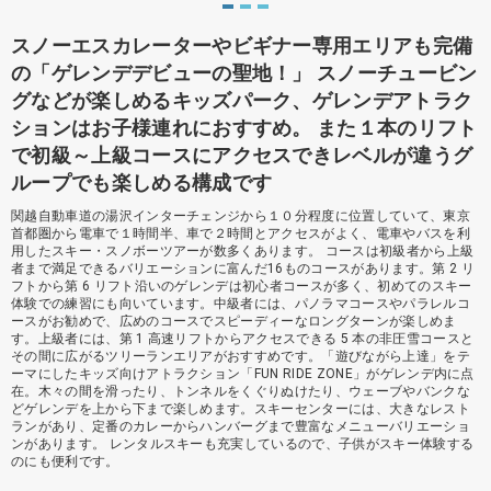
スノーエスカレーターやビギナー専用エリアも完備
の「ゲレンデデビューの聖地！」 スノーチュービン
グなどが楽しめるキッズパーク、ゲレンデアトラク
ションはお子様連れにおすすめ。 また１本のリフト
で初級～上級コースにアクセスできレベルが違うグ
ループでも楽しめる構成です
関越自動車道の湯沢インターチェンジから１０分程度に位置していて、東京
首都圏から電車で１時間半、車で２時間とアクセスがよく、電車やバスを利
用したスキー・スノボーツアーが数多くあります。 コースは初級者から上級
者まで満足できるバリエーションに富んだ16ものコースがあります。第 2 リ
フトから第 6 リフト沿いのゲレンデは初心者コースが多く、初めてのスキー
体験での練習にも向いています。中級者には、パノラマコースやパラレルコ
ースがお勧めで、広めのコースでスピーディーなロングターンが楽しめま
す。上級者には、第 1 高速リフトからアクセスできる 5 本の非圧雪コースと
その間に広がるツリーランエリアがおすすめです。「遊びながら上達」をテ
ーマにしたキッズ向けアトラクション「FUN RIDE ZONE」がゲレンデ内に点
在。木々の間を滑ったり、トンネルをくぐりぬけたり、ウェーブやバンクな
どゲレンデを上から下まで楽しめます。スキーセンターには、大きなレスト
ランがあり、定番のカレーからハンバーグまで豊富なメニューバリエーショ
ンがあります。 レンタルスキーも充実しているので、子供がスキー体験する
のにも便利です。