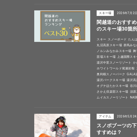
スキー場
2026年7月2
関越道のおすすめ
のスキー場30箇
スキー
スノーボード
たん
丸沼高原スキー場
群馬みな
ノルンみなかみスキー場
舞
苗場スキー場
上越国際スキ
湯沢中里スノーリゾート
か
ホワイトワールド尾瀬岩鞍
奥利根スノーパーク
GAL
湯沢パークスキー場
湯沢高
オグナほたかスキー場
谷川
さかえ倶楽部スキー場
須原
ムイカスノーリゾート
NA
アイテム
2026年5月2
スノボブーツの下
すすめは？