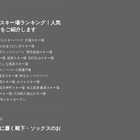
日
スキー場ランキング！人気
所をご紹介します
ばらスキーパーク
川場スキー場
かみほうだいぎスキー場
子スノーリゾート
野沢温泉スキー場
ー場
岩原スキー場
石打丸山スキー場
たしな高原スキー場
スノーパーク尾瀬戸倉
A湯沢スキー場
神立スノーリゾート
原スキー場
かぐらスキー場
岳天神平スキー場
水上高原 藤原スキー場
スキー場
六日町八海山スキー場
SPAスキーガーデン
4日
に履く靴下・ソックスのお