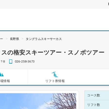
アー
長野県
タングラムスキーサーカス
カスの格安スキーツアー・スノボツアー
５?８
026-258-3673
ー場情報
リフト券情報
コース数
リフト数