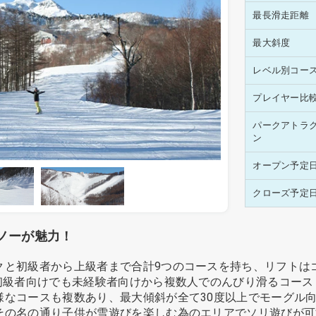
最長滑走距離
最大斜度
レベル別コー
プレイヤー比
パークアトラ
ン
オープン予定
クローズ予定
ノーが魅力！
クと初級者から上級者まで合計9つのコースを持ち、リフトは
は初級者向けでも未経験者向けから複数人でのんびり滑るコー
様なコースも複数あり、最大傾斜が全て30度以上でモーグル
その名の通り子供が雪遊びを楽しむ為のエリアでソリ遊びが可