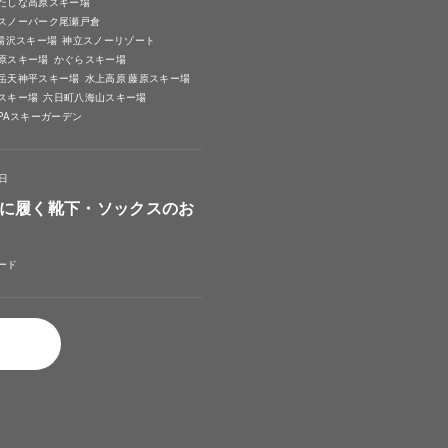
たしな高原スキー場
スノーパーク尾瀬戸倉
A湯沢スキー場
神立スノーリゾート
原スキー場
かぐらスキー場
岳天神平スキー場
水上高原 藤原スキー場
スキー場
六日町八海山スキー場
SPAスキーガーデン
4日
に履く靴下・ソックスのお
ード