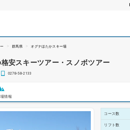
アー
群馬県
オグナほたかスキー場
の格安スキーツアー・スノボツアー
0278-58-2133
ー場情報
コース数
リフト数