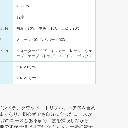
3,500m
32度
ス比較
初級：30% 中級：40% 上級：30%
較
スキー：40% スノボー：60%
クショ
クォーターパイプ キッカー レール ウェ
ーブ テーブルトップ スパイン ボックス
日
2025/12/25
日
2026/03/22
ゴンドラ、クワッド、トリプル、ペア等を含め
スまであり、初心者でも自分に合ったコースが
向けのコースもある事で自然を満喫しながら
能ですが子供だけではなく大人も一緒に親子