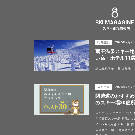
SKI MAGAGINE
スキー市場情報局
宿泊施設
2026年7月2
蔵王温泉スキー場
い宿・ホテル11
蔵王温泉スキー場
山形県
スキー場
2026年7月2
関越道のおすすめ
のスキー場30箇
スキー
スノーボード
たん
丸沼高原スキー場
群馬みな
ノルンみなかみスキー場
舞
苗場スキー場
上越国際スキ