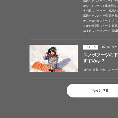
湯沢中里スノーリゾート
か
ホワイトワールド尾瀬岩鞍
奥利根スノーパーク
GAL
湯沢パークスキー場
湯沢高
オグナほたかスキー場
谷川
さかえ倶楽部スキー場
須原
ムイカスノーリゾート
NA
アイテム
2026年5月2
スノボブーツの下
すすめは？
初心者
服装
小物
スノーボ
もっと見る