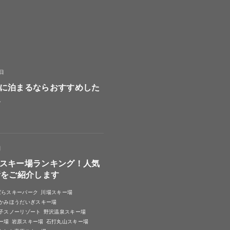
8日
に泊まるならおすすめした
選
日
スキー場ランキング！人気
所をご紹介します
ばらスキーパーク
川場スキー場
かみほうだいぎスキー場
子スノーリゾート
野沢温泉スキー場
ー場
岩原スキー場
石打丸山スキー場