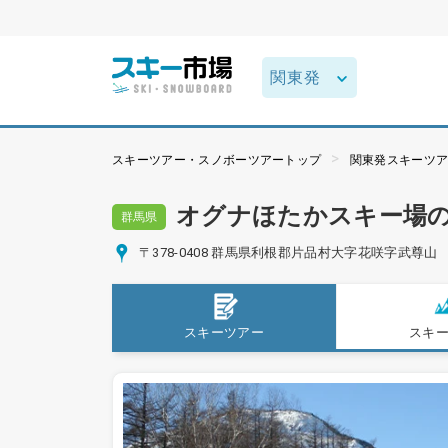
スキーツアー・スノボーツアートップ
関東発スキーツ
オグナほたかスキー場
群馬県
〒378-0408 群馬県利根郡片品村大字花咲字武尊山
スキーツアー
スキ