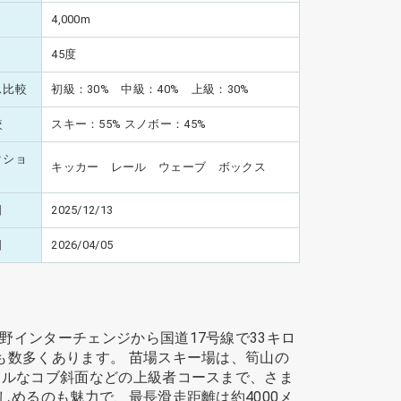
4,000m
45度
ス比較
初級：30% 中級：40% 上級：30%
較
スキー：55% スノボー：45%
クショ
キッカー レール ウェーブ ボックス
日
2025/12/13
日
2026/04/05
インターチェンジから国道17号線で33キロ
も数多くあります。 苗場スキー場は、筍山の
カルなコブ斜面などの上級者コースまで、さま
めるのも魅力で、最長滑走距離は約4000メ