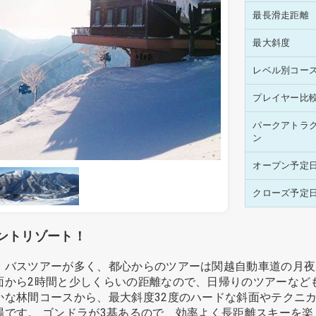
最長滑走距離
最大斜度
レベル別コー
プレイヤー比
パークアトラ
ン
オープン予定
クローズ予定
ントリゾート！
バスツアーが多く、都心からのツアーは関越自動車道の月夜野
面から2時間と少しくらいの距離なので、日帰りのツアーなど
かな林間コースから、最大斜度32度のハードな斜面やテクニ
です。 ゴンドラが3基あるので、効率よく長距離スキーを楽し