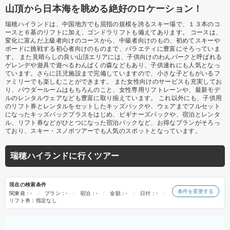
山頂から日本海を眺める絶好のロケーション！
瑞穂ハイランドは、中国地方でも屈指の規模を誇るスキー場で、１３本のコ
ースと６基のリフトに加え、ゴンドラリフトも備えてあります。 コースは、
変化に富んだ上級者向けのコースから、中級者向けのもの、初めてスキーや
ボードに挑戦する初心者向けのものまで、バラエティに豊富にそろっていま
す。 また見晴らしの良い山頂エリアには、子供向けのわんパークと呼ばれる
ゲレンデや遊具で遊べるわんぱくの森などもあり、子供連れにも人気となっ
ています。さらに託児施設まで完備していますので、小さな子どもがいるフ
ァミリーでも楽しむことができます。 また女性向けのサービスも充実してお
り、パウダールームはもちろんのこと、女性専用リフトレーンや、最新モデ
ルのレンタルウェアなども豊富に取り揃えています。 これ以外にも、子供用
のリフト券とレンタルをセットしたキッズパックや、ウェアまでフルセット
になったキッズパックプラスをはじめ、ビギナーズパックや、宿泊とレンタ
ル、リフト券などがひとつになった宿泊パックなど、お得なプランがそろっ
ており、スキー・スノボツアーでも人気のスポットとなっています。
瑞穂ハイランドに行くツアー
現在の検索条件
条件を変更する
関東発：-
プラン：-
宿泊：-
金額：-
日付：-
リフト券：指定なし