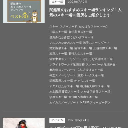
スキー場
2026年7月2日
関越道のおすすめスキー場ランキング！人
気のスキー場30箇所をご紹介します
スキー
スノーボード
たんばらスキーパーク
川場スキー場
丸沼高原スキー場
群馬みなかみほうだいぎスキー場
ノルンみなかみスキー場
舞子スノーリゾート
野沢温泉スキー場
苗場スキー場
上越国際スキー場
岩原スキー場
石打丸山スキー場
湯沢中里スノーリゾート
かたしな高原スキー場
ホワイトワールド尾瀬岩鞍
スノーパーク尾瀬戸倉
奥利根スノーパーク
GALA湯沢スキー場
神立スノーリゾート
湯沢パークスキー場
湯沢高原スキー場
かぐらスキー場
オグナほたかスキー場
谷川岳天神平スキー場
水上高原 藤原スキー場
さかえ倶楽部スキー場
須原スキー場
六日町八海山スキー場
ムイカスノーリゾート
NASPAスキーガーデン
アイテム
2026年5月24日