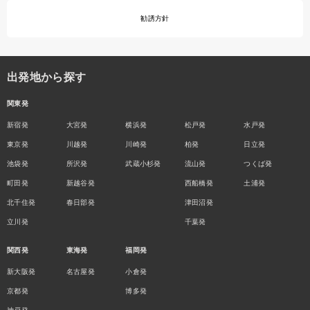
勧誘方針
出発地から探す
関東発
新宿発
大宮発
横浜発
松戸発
水戸発
東京発
川越発
川崎発
柏発
日立発
池袋発
所沢発
武蔵小杉発
流山発
つくば発
町田発
新越谷発
西船橋発
土浦発
北千住発
春日部発
津田沼発
立川発
千葉発
関西発
東海発
福岡発
新大阪発
名古屋発
小倉発
京都発
博多発