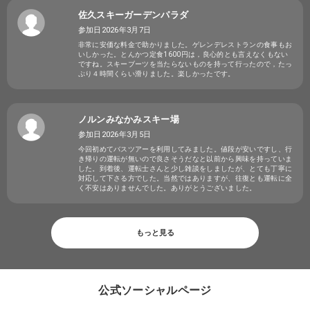
佐久スキーガーデンパラダ
参加日2026年3月7日
非常に安価な料金で助かりました。ゲレンデレストランの食事もお
いしかった。とんかつ定食1600円は，良心的とも言えなくもない
ですね。スキーブーツを当たらないものを持って行ったので，たっ
ぷり４時間くらい滑りました。楽しかったです。
ノルンみなかみスキー場
参加日2026年3月5日
今回初めてバスツアーを利用してみました。値段が安いですし、行
き帰りの運転が無いので良さそうだなと以前から興味を持っていま
した。到着後、運転士さんと少し雑談をしましたが、とても丁寧に
対応して下さる方でした。当然ではありますが、往復とも運転に全
く不安はありませんでした。ありがとうございました。
もっと見る
公式ソーシャルページ