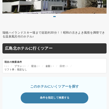
瑞穂ハイランドスキー場まで送迎約30分！！昭和の古きよき風情を満喫でき
る温泉風呂付のホテル♪
広島北ホテルに行くツアー
現在の検索条件
-：-
プラン：-
宿泊：-
金額：-
日付：-
リフト券：指定なし
このホテルにいくツアーを探す
条件を指定して検索する