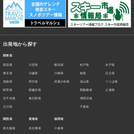
出発地から探す
関東発
新宿発
大宮発
横浜発
松戸発
水戸発
東京発
川越発
川崎発
柏発
日立発
池袋発
所沢発
武蔵小杉発
流山発
つくば発
町田発
新越谷発
西船橋発
土浦発
北千住発
春日部発
津田沼発
立川発
千葉発
関西発
東海発
福岡発
新大阪発
名古屋発
小倉発