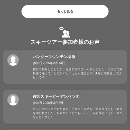
もっと見る
スキーツアー参加者様のお声
ハンターマウンテン塩原
参加日2026年3月14日
初めて利用しましたが、快適すぎてびっくりしました。これまで新
幹線で通っていたのがバカバカしく感じます。4月まで開催してほ
しいです！
佐久スキーガーデンパラダ
参加日2026年3月7日
リフト券パックですが参加してスキー場受付、浴場受付ともに名前
を聞かれました。転売防止にとてもいいし、安心感というか、楽だ
なと思いました。