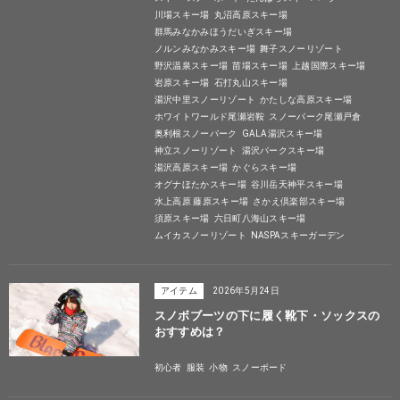
川場スキー場
丸沼高原スキー場
群馬みなかみほうだいぎスキー場
ノルンみなかみスキー場
舞子スノーリゾート
野沢温泉スキー場
苗場スキー場
上越国際スキー場
岩原スキー場
石打丸山スキー場
湯沢中里スノーリゾート
かたしな高原スキー場
ホワイトワールド尾瀬岩鞍
スノーパーク尾瀬戸倉
奥利根スノーパーク
GALA湯沢スキー場
神立スノーリゾート
湯沢パークスキー場
湯沢高原スキー場
かぐらスキー場
オグナほたかスキー場
谷川岳天神平スキー場
水上高原 藤原スキー場
さかえ倶楽部スキー場
須原スキー場
六日町八海山スキー場
ムイカスノーリゾート
NASPAスキーガーデン
アイテム
2026年5月24日
スノボブーツの下に履く靴下・ソックスの
おすすめは？
初心者
服装
小物
スノーボード