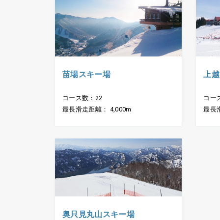
苗場スキー場
上越
コース数：22
コー
最長滑走距離： 4,000m
最長滑
奥只見丸山スキー場