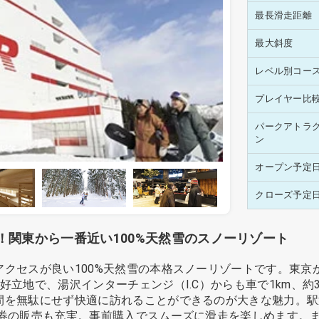
最長滑走距離
最大斜度
レベル別コー
プレイヤー比
パークアトラ
ン
オープン予定
クローズ予定
関東から一番近い100%天然雪のスノーリゾート
クセスが良い100%天然雪の本格スノーリゾートです。東京
好立地で、湯沢インターチェンジ（I.C）からも車で1km、約
間を無駄にせず快適に訪れることができるのが大きな魅力。駅
ト券の販売も充実。事前購入でスムーズに滑走を楽しめます。