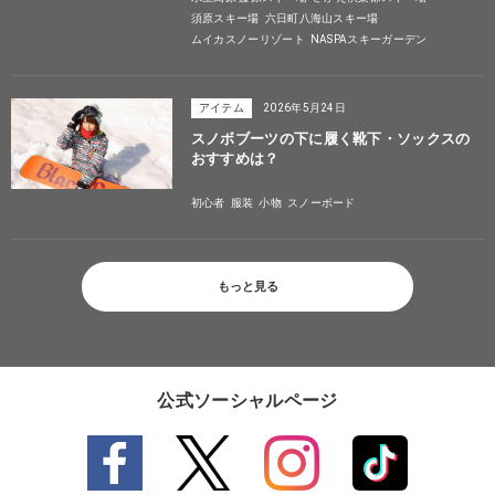
須原スキー場
六日町八海山スキー場
ムイカスノーリゾート
NASPAスキーガーデン
アイテム
2026年5月24日
スノボブーツの下に履く靴下・ソックスの
おすすめは？
初心者
服装
小物
スノーボード
もっと見る
公式ソーシャルページ