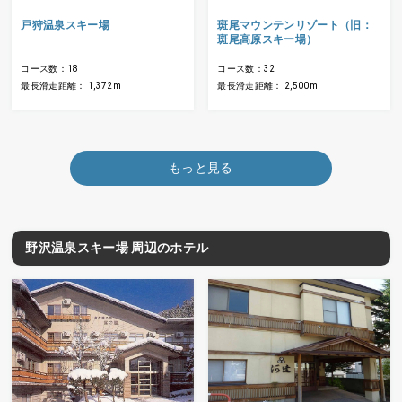
戸狩温泉スキー場
斑尾マウンテンリゾート（旧：
斑尾高原スキー場）
コース数：18
コース数：32
最長滑走距離： 1,372m
最長滑走距離： 2,500m
もっと見る
野沢温泉スキー場 周辺のホテル