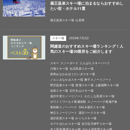
蔵王温泉スキー場に泊まるならおすすめし
たい宿・ホテル11選
蔵王温泉スキー場
山形県
スキー場
2026年7月2日
関越道のおすすめスキー場ランキング！人
気のスキー場30箇所をご紹介します
スキー
スノーボード
たんばらスキーパーク
川場スキー場
丸沼高原スキー場
群馬みなかみほうだいぎスキー場
ノルンみなかみスキー場
舞子スノーリゾート
野沢温泉スキー場
苗場スキー場
上越国際スキー場
岩原スキー場
石打丸山スキー場
湯沢中里スノーリゾート
かたしな高原スキー場
ホワイトワールド尾瀬岩鞍
スノーパーク尾瀬戸倉
奥利根スノーパーク
GALA湯沢スキー場
神立スノーリゾート
湯沢パークスキー場
湯沢高原スキー場
かぐらスキー場
オグナほたかスキー場
谷川岳天神平スキー場
水上高原 藤原スキー場
さかえ倶楽部スキー場