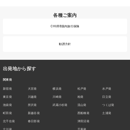
各種ご案内
CHUBB国内旅行保険
勧誘方針
出発地から探す
関東発
新宿発
大宮発
横浜発
松戸発
水戸発
東京発
川越発
川崎発
柏発
日立発
池袋発
所沢発
武蔵小杉発
流山発
つくば発
町田発
新越谷発
西船橋発
土浦発
北千住発
春日部発
津田沼発
立川発
千葉発