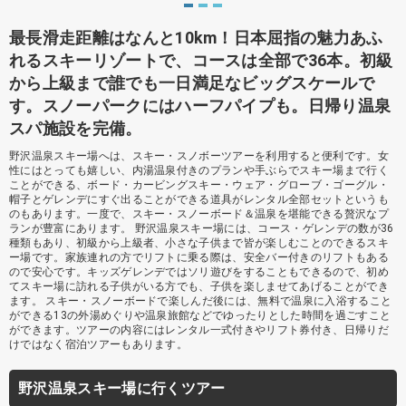
最長滑走距離はなんと10km！日本屈指の魅力あふ
れるスキーリゾートで、コースは全部で36本。初級
から上級まで誰でも一日満足なビッグスケールで
す。スノーパークにはハーフパイプも。日帰り温泉
スパ施設を完備。
野沢温泉スキー場へは、スキー・スノボーツアーを利用すると便利です。女
性にはとっても嬉しい、内湯温泉付きのプランや手ぶらでスキー場まで行く
ことができる、ボード・カービングスキー・ウェア・グローブ・ゴーグル・
帽子とゲレンデにすぐ出ることができる道具がレンタル全部セットというも
のもあります。一度で、スキー・スノーボード＆温泉を堪能できる贅沢なプ
ランが豊富にあります。 野沢温泉スキー場には、コース・ゲレンデの数が36
種類もあり、初級から上級者、小さな子供まで皆が楽しむことのできるスキ
ー場です。家族連れの方でリフトに乗る際は、安全バー付きのリフトもある
ので安心です。キッズゲレンデではソリ遊びをすることもできるので、初め
てスキー場に訪れる子供がいる方でも、子供を楽しませてあげることができ
ます。 スキー・スノーボードで楽しんだ後には、無料で温泉に入浴すること
ができる13の外湯めぐりや温泉旅館などでゆったりとした時間を過ごすこと
ができます。ツアーの内容にはレンタル一式付きやリフト券付き、日帰りだ
けではなく宿泊ツアーもあります。
野沢温泉スキー場に行くツアー